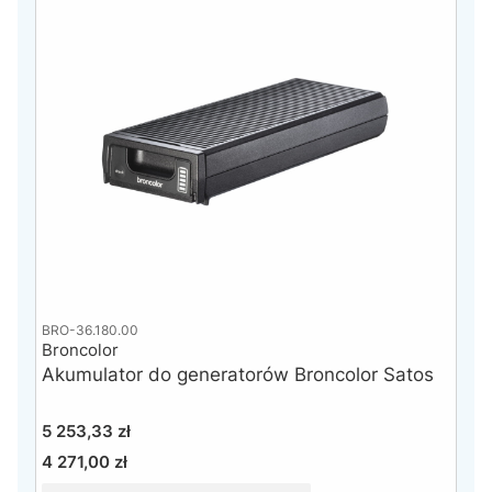
BRO-36.180.00
Broncolor
Akumulator do generatorów Broncolor Satos
Cena
5 253,33 zł
4 271,00 zł
Cena