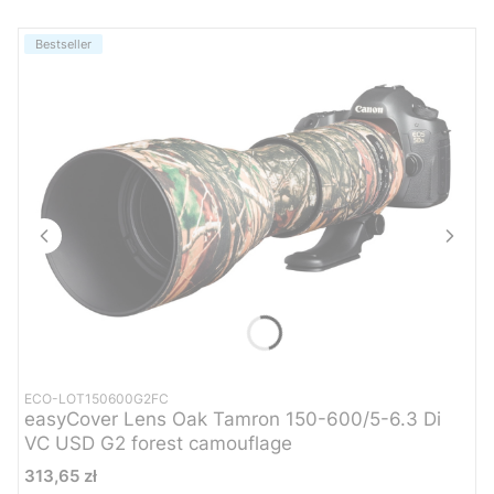
Bestseller
ECO-LOT150600G2FC
easyCover Lens Oak Tamron 150-600/5-6.3 Di
VC USD G2 forest camouflage
Cena
313,65 zł