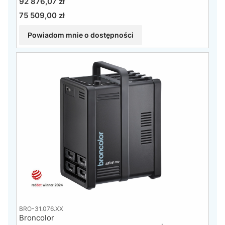
Cena
92 876,07 zł
75 509,00 zł
Cena
Powiadom mnie o dostępności
BRO-31.076.XX
Broncolor