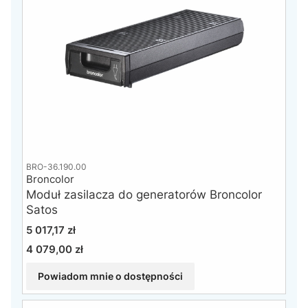
BRO-36.190.00
Broncolor
Moduł zasilacza do generatorów Broncolor
Satos
Cena
5 017,17 zł
4 079,00 zł
Cena
Powiadom mnie o dostępności