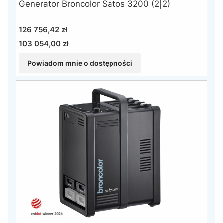
Generator Broncolor Satos 3200 (2|2)
Cena
126 756,42 zł
103 054,00 zł
Cena
Powiadom mnie o dostępności