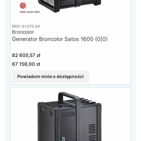
BRO-31.070.XX
Broncolor
Generator Broncolor Satos 1600 (0|0)
Cena
82 605,57 zł
67 159,00 zł
Cena
Powiadom mnie o dostępności