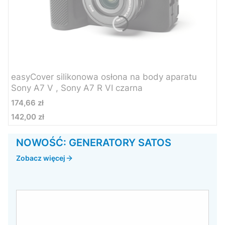
easyCover silikonowa osłona na body aparatu
Sony A7 V , Sony A7 R VI czarna
Cena
174,66 zł
142,00 zł
Cena
NOWOŚĆ: GENERATORY SATOS
Zobacz więcej