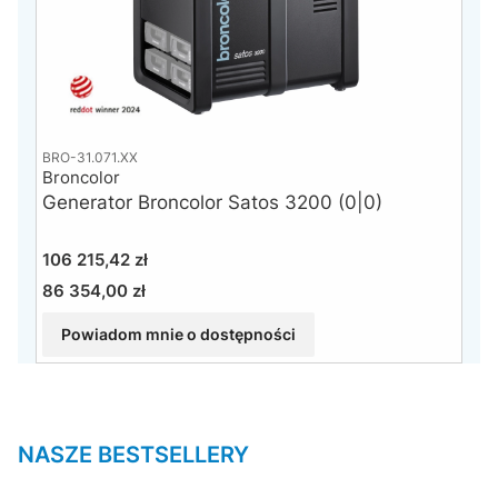
BRO-31.071.XX
Broncolor
Generator Broncolor Satos 3200 (0|0)
Cena
106 215,42 zł
86 354,00 zł
Cena
Powiadom mnie o dostępności
NASZE BESTSELLERY