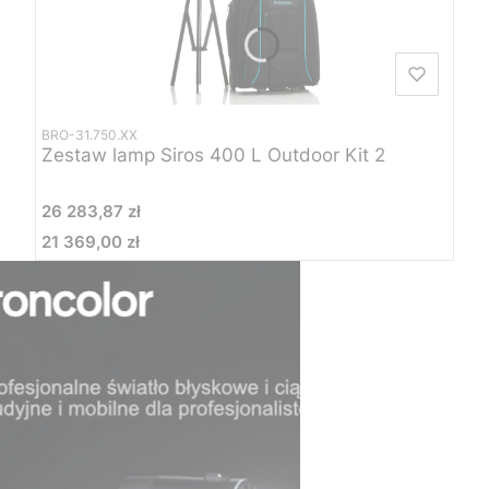
BRO-31.750.XX
Zestaw lamp Siros 400 L Outdoor Kit 2
Cena
26 283,87 zł
21 369,00 zł
Cena