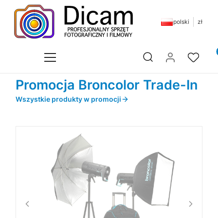
polski
zł
Pr
Otwórz wyszukiwarkę
Promocja Broncolor Trade-In
Wszystkie produkty w promocji