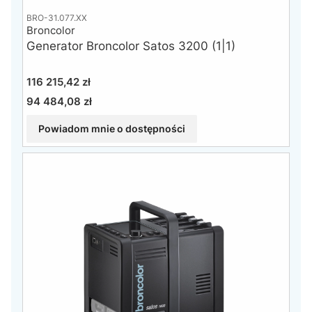
BRO-31.077.XX
Broncolor
Generator Broncolor Satos 3200 (1|1)
Cena
116 215,42 zł
94 484,08 zł
Cena
Powiadom mnie o dostępności