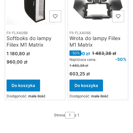
FII-FLXA066
FII-FLXA068
Softboks do lampy
Wrota do lampy Fiilex
Fiilex M1 Matrix
M1 Matrix
Cena
Cena promocyjna
1 483,38 zł
1 180,80 zł
742,00 zł
-50%
-50%
Najniższa cena:
960,00 zł
Cena
1 483,38 zł
603,25 zł
Cena
Do koszyka
Do koszyka
Dostępność:
mała ilość
Dostępność:
mała ilość
Strona
z 1