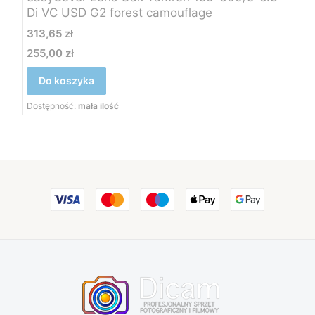
Di VC USD G2 forest camouflage
Cena
313,65 zł
255,00 zł
Cena
Do koszyka
Dostępność:
mała ilość