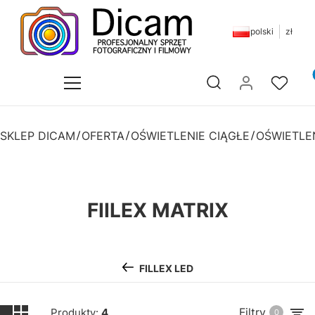
polski
zł
Pr
Otwórz wyszukiwarkę
SKLEP DICAM
OFERTA
OŚWIETLENIE CIĄGŁE
OŚWIETLE
FIILEX MATRIX
FILLEX LED
Filtry
Produkty:
4
0