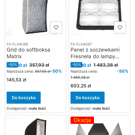
FII-FLXA069
FII-FLXA067
Grid do softboksa
Panel z soczewkami
Matrix
Fresnela do lampy
Fiilex M1 Matrix
Cena promocyjna
Cena promocyjna
357,93 zł
1 483,38 zł
179,00 zł
-50%
742,00 zł
-50%
-50%
-50%
Najniższa cena:
357,93 zł
Najniższa cena:
1 483,38 zł
145,53 zł
Cena
603,25 zł
Cena
Do koszyka
Do koszyka
Dostępność:
mała ilość
Dostępność:
mała ilość
Okazja