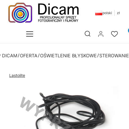
polski
zł
Pr
Otwórz wyszukiwarkę
P DICAM
OFERTA
OŚWIETLENIE BŁYSKOWE
STEROWANIE
Lastolite