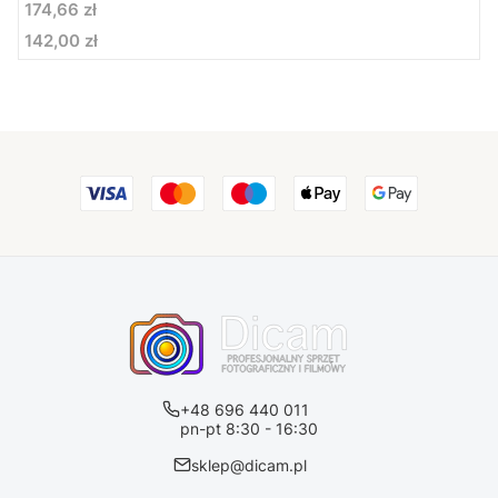
Cena
174,66 zł
142,00 zł
Cena
+48 696 440 011
pn-pt 8:30 - 16:30
sklep@dicam.pl