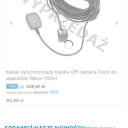
Kabel synchronizacji błysku Off camera Cord do
aparatów Nikon (10m)
Cena promocyjna
328,41 zł
99,00 zł
-70%
-70%
Najniższa cena:
328,41 zł
80,49 zł
Cena