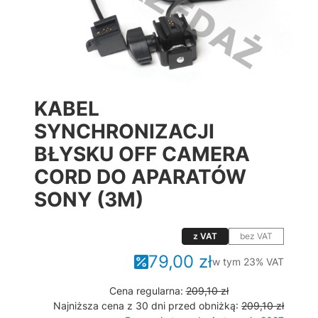
KABEL
SYNCHRONIZACJI
BŁYSKU OFF CAMERA
CORD DO APARATÓW
SONY (3M)
z VAT
bez VAT
79,00 zł
w tym 23% VAT
w tym
23%
VAT
Cena regularna:
209,10 zł
Najniższa cena z 30 dni przed obniżką:
209,10 zł