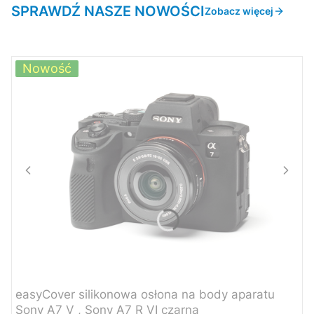
SPRAWDŹ NASZE NOWOŚCI
Zobacz więcej
Nowość
easyCover silikonowa osłona na body aparatu
Sony A7 V , Sony A7 R VI czarna