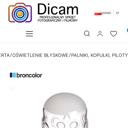
polski
zł
Pr
Otwórz wyszukiwarkę
ERTA
OŚWIETLENIE BŁYSKOWE
PALNIKI, KOPUŁKI, PILOTY