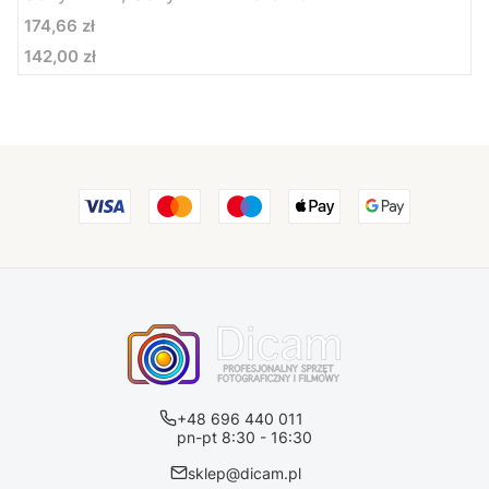
Cena
174,66 zł
142,00 zł
Cena
+48 696 440 011
pn-pt 8:30 - 16:30
sklep@dicam.pl