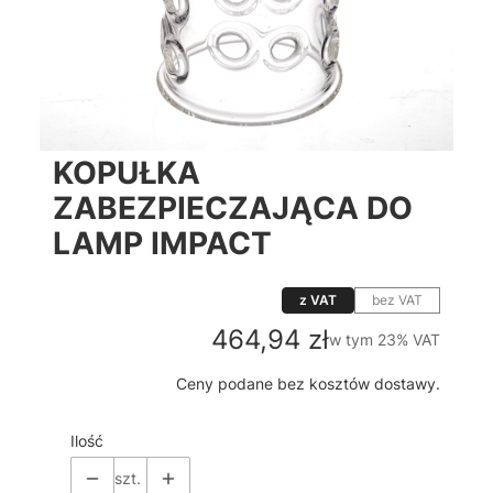
KOPUŁKA
ZABEZPIECZAJĄCA DO
LAMP IMPACT
z VAT
bez VAT
Cena
464,94 zł
w tym 23% VAT
w tym
23%
VAT
Ceny podane bez kosztów dostawy.
Ilość
szt.