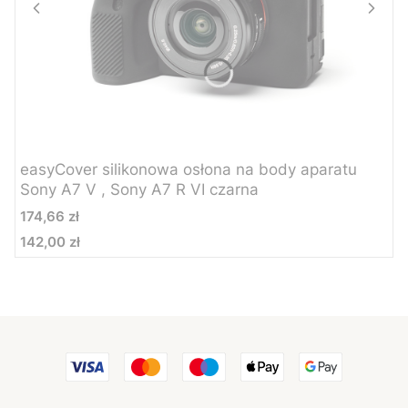
easyCover silikonowa osłona na body aparatu
Sony A7 V , Sony A7 R VI czarna
Cena
174,66 zł
142,00 zł
Cena