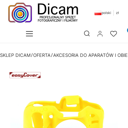
polski
zł
Pr
Otwórz wyszukiwarkę
SKLEP DICAM
OFERTA
AKCESORIA DO APARATÓW I OB