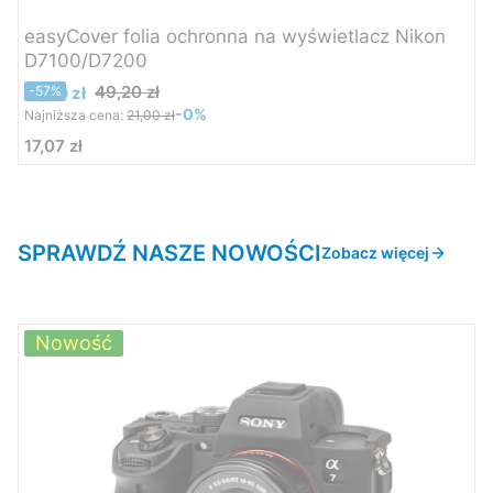
easyCover folia ochronna na wyświetlacz Nikon
D7100/D7200
Cena promocyjna
49,20 zł
21,00 zł
-57%
-0%
Najniższa cena:
21,00 zł
17,07 zł
Cena
SPRAWDŹ NASZE NOWOŚCI
Zobacz więcej
Nowość