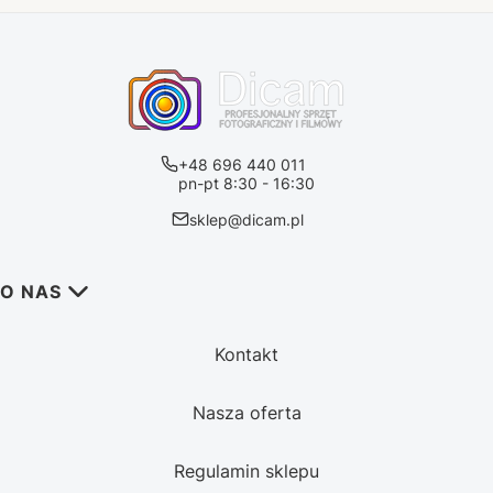
+48 696 440 011
pn-pt 8:30 - 16:30
sklep@dicam.pl
Linki w stopce
O NAS
Kontakt
Nasza oferta
Regulamin sklepu