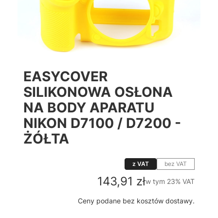
EASYCOVER
SILIKONOWA OSŁONA
NA BODY APARATU
NIKON D7100 / D7200 -
ŻÓŁTA
z VAT
bez VAT
Cena
143,91 zł
w tym 23% VAT
w tym
23%
VAT
Ceny podane bez kosztów dostawy.