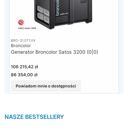
BRO-31.071.XX
Broncolor
Generator Broncolor Satos 3200 (0|0)
Cena
106 215,42 zł
86 354,00 zł
Cena
Powiadom mnie o dostępności
NASZE BESTSELLERY