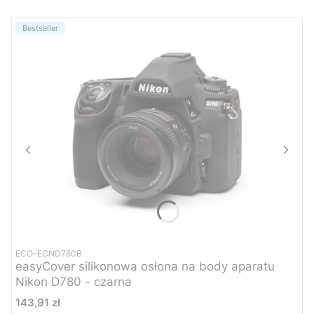
Bestseller
ECO-ECND780B
easyCover silikonowa osłona na body aparatu
Nikon D780 - czarna
Cena
143,91 zł