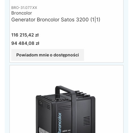
BRO-31.077.XX
Broncolor
Generator Broncolor Satos 3200 (1|1)
Cena
116 215,42 zł
94 484,08 zł
Cena
Powiadom mnie o dostępności