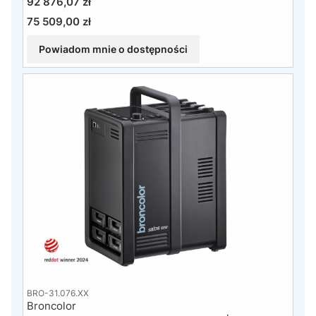
Cena
92 876,07 zł
75 509,00 zł
Cena
Powiadom mnie o dostępności
BRO-31.076.XX
Broncolor