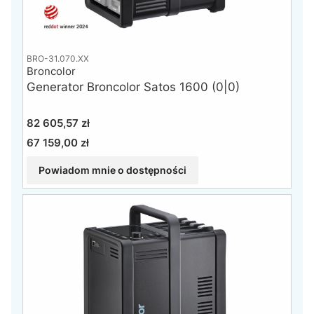
BRO-31.070.XX
Broncolor
Generator Broncolor Satos 1600 (0|0)
Cena
82 605,57 zł
67 159,00 zł
Cena
Powiadom mnie o dostępności