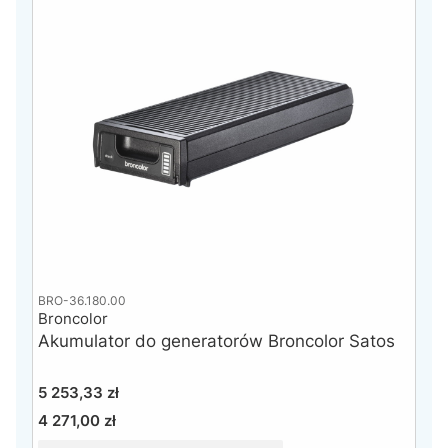
BRO-36.180.00
Broncolor
Akumulator do generatorów Broncolor Satos
Cena
5 253,33 zł
4 271,00 zł
Cena