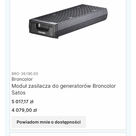
BRO-36.190.00
Broncolor
Moduł zasilacza do generatorów Broncolor
Satos
Cena
5 017,17 zł
4 079,00 zł
Cena
Powiadom mnie o dostępności