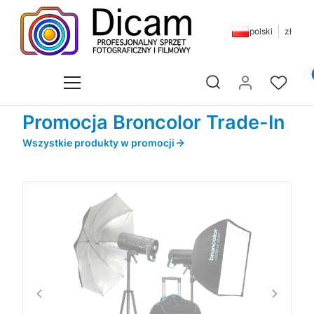
polski
zł
Pr
Otwórz wyszukiwarkę
Promocja Broncolor Trade-In
Wszystkie produkty w promocji