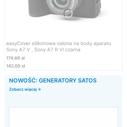
easyCover silikonowa osłona na body aparatu
Sony A7 V , Sony A7 R VI czarna
Cena
174,66 zł
142,00 zł
Cena
NOWOŚĆ: GENERATORY SATOS
Zobacz więcej