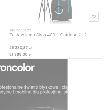
BRO-31.750.XX
Zestaw lamp Siros 400 L Outdoor Kit 2
Cena
26 283,87 zł
21 369,00 zł
Cena