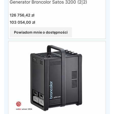
Generator Broncolor Satos 3200 (2|2)
Cena
126 756,42 zł
103 054,00 zł
Cena
Powiadom mnie o dostępności