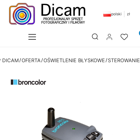
polski
zł
Pr
Otwórz wyszukiwarkę
P DICAM
OFERTA
OŚWIETLENIE BŁYSKOWE
STEROWANIE