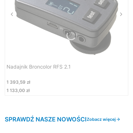
Nadajnik Broncolor RFS 2.1
Cena
1 393,59 zł
1 133,00 zł
Cena
SPRAWDŹ NASZE NOWOŚCI
Zobacz więcej