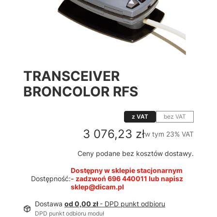
TRANSCEIVER
BRONCOLOR RFS
z VAT
bez VAT
Cena
3 076,23 zł
w tym 23% VAT
w tym
23%
VAT
Ceny podane bez kosztów dostawy.
Dostępny w sklepie stacjonarnym
Dostępność:
- zadzwoń 696 440011 lub napisz
sklep@dicam.pl
Dostawa
od 0,00 zł
- DPD punkt odbioru
DPD punkt odbioru moduł