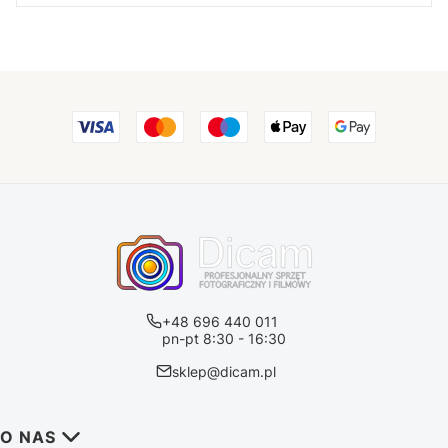
+48 696 440 011
pn-pt 8:30 - 16:30
sklep@dicam.pl
Linki w stopce
O NAS