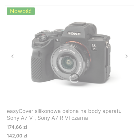
Nowość
easyCover silikonowa osłona na body aparatu
Sony A7 V , Sony A7 R VI czarna
Cena
174,66 zł
142,00 zł
Cena