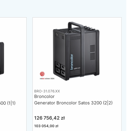
BRO-31.076.XX
Broncolor
Generator Broncolor Satos 3200 (2|2)
00 (1|1)
Cena
126 756,42 zł
Cena
103 054,00 zł