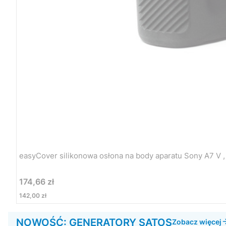
easyCover silikonowa osłona na body aparatu Sony A7 V ,
Cena
174,66 zł
Cena
142,00 zł
NOWOŚĆ: GENERATORY SATOS
Zobacz więcej