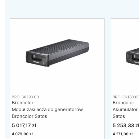
BRO-36.190.00
BRO-36.180.0
Broncolor
Broncolor
Moduł zasilacza do generatorów
Akumulator
Broncolor Satos
Satos
Cena
Cena
5 017,17 zł
5 253,33 z
Cena
Cena
4 079,00 zł
4 271,00 zł