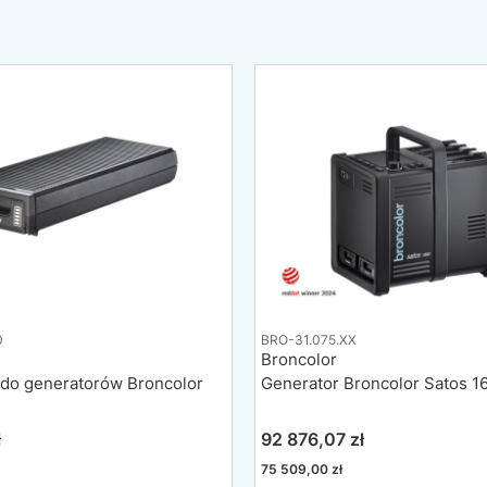
0
BRO-31.075.XX
Broncolor
 do generatorów Broncolor
Generator Broncolor Satos 16
Cena
ł
92 876,07 zł
Cena
75 509,00 zł