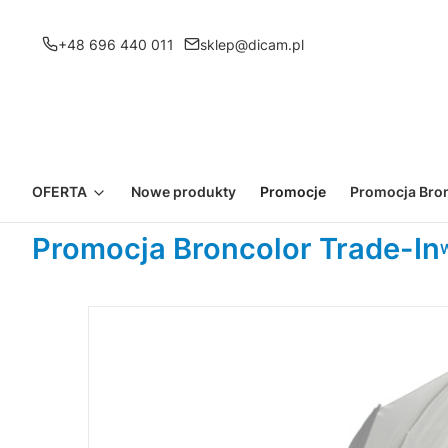
+48 696 440 011
sklep@dicam.pl
OFERTA
Nowe produkty
Promocje
Promocja Bron
Promocja Broncolor Trade-In
W