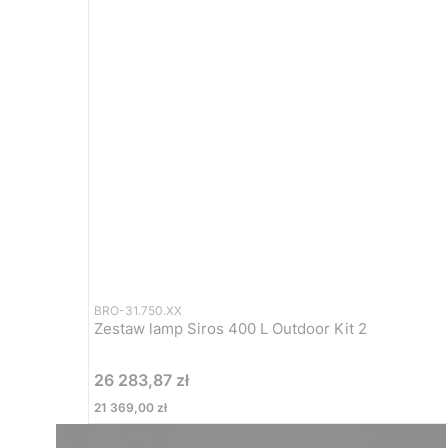
BRO-31.750.XX
Zestaw lamp Siros 400 L Outdoor Kit 2
Cena
26 283,87 zł
Cena
21 369,00 zł