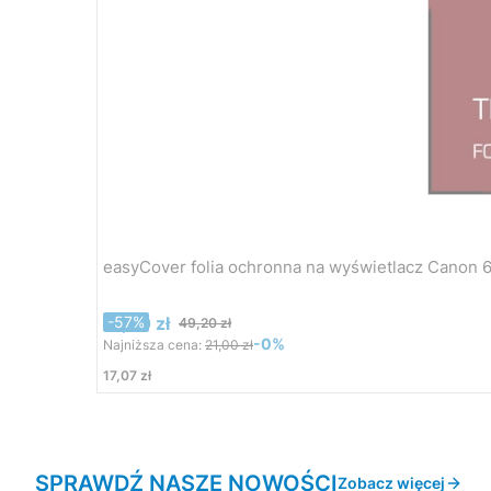
easyCover folia ochronna na wyświetlacz Canon 
Cena promocyjna
21,00 zł
-57%
49,20 zł
-0%
Najniższa cena:
21,00 zł
Cena
17,07 zł
SPRAWDŹ NASZE NOWOŚCI
Zobacz więcej