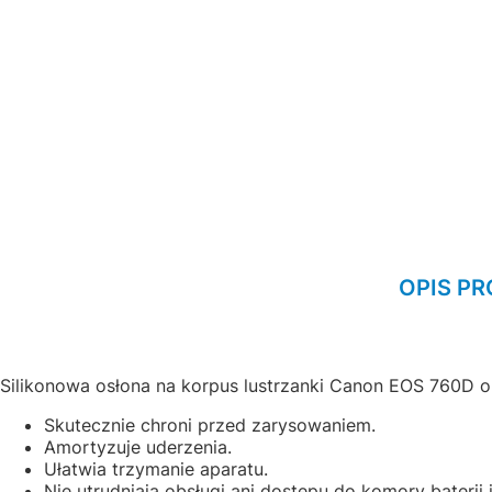
OPIS P
Silikonowa osłona na korpus lustrzanki Canon EOS 760D o
Skutecznie chroni przed zarysowaniem.
Amortyzuje uderzenia.
Ułatwia trzymanie aparatu.
Nie utrudniają obsługi ani dostępu do komory baterii i