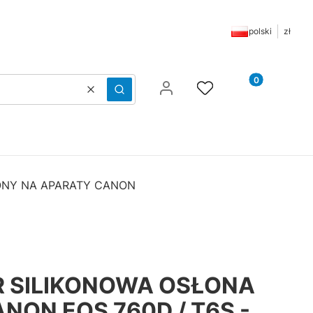
polski
zł
Produkty w ko
Wyczyść
Szukaj
NY NA APARATY CANON
 SILIKONOWA OSŁONA
NON EOS 760D / T6S -