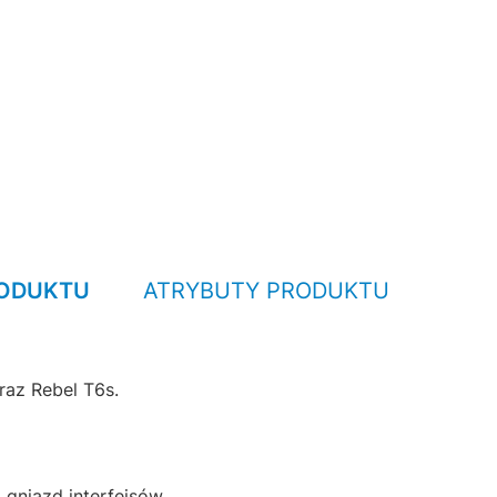
RODUKTU
ATRYBUTY PRODUKTU
raz Rebel T6s.
 gniazd interfejsów.