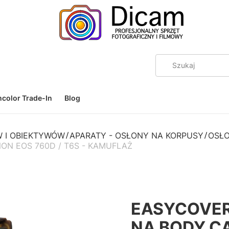
color Trade-In
Blog
 I OBIEKTYWÓW
APARATY - OSŁONY NA KORPUSY
OSŁO
ON EOS 760D / T6S - KAMUFLAŻ
EASYCOVER
NA BODY CA