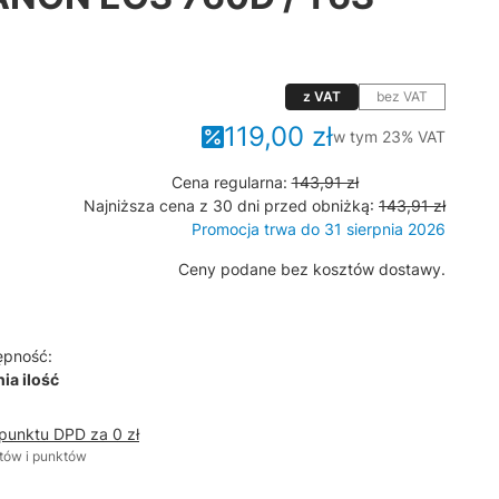
z VAT
bez VAT
119,00 zł
w tym 23% VAT
w tym
23%
VAT
Cena regularna:
143,91 zł
Najniższa cena z 30 dni przed obniżką:
143,91 zł
Promocja trwa do 31 sierpnia 2026
Ceny podane bez kosztów dostawy.
ępność:
ia ilość
 punktu DPD za 0 zł
tów i punktów