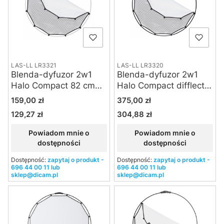
LAS-LL LR3321
LAS-LL LR3320
Blenda-dyfuzor 2w1
Blenda-dyfuzor 2w1
Halo Compact 82 cm
Halo Compact difflector
difflector softsilver
softsilver składany 82
Cena
Cena
159,00 zł
375,00 zł
tylko tkanina
cm
129,27 zł
304,88 zł
Cena
Cena
Powiadom mnie o
Powiadom mnie o
dostępności
dostępności
Dostępność:
zapytaj o produkt -
Dostępność:
zapytaj o produkt -
696 44 00 11 lub
696 44 00 11 lub
sklep@dicam.pl
sklep@dicam.pl