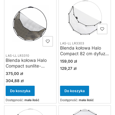
LAS-LL LR3303
Blenda kołowa Halo
Compact 82 cm dyfuzor
LAS-LL LR3310
2 f-stop tylko tkanina z
Blenda kołowa Halo
Cena
159,00 zł
klipsami
Compact sunlite-
129,27 zł
Cena
softsilver składana 82
Cena
375,00 zł
cm
304,88 zł
Cena
Do koszyka
Do koszyka
Dostępność:
mała ilość
Dostępność:
mała ilość