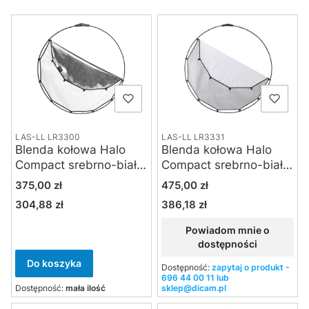
Lista produktów
LAS-LL LR3300
LAS-LL LR3331
Blenda kołowa Halo
Blenda kołowa Halo
Compact srebrno-biała
Compact srebrno-biała
składana 82 cm
składana 98 cm
Cena
Cena
375,00 zł
475,00 zł
304,88 zł
386,18 zł
Cena
Cena
Powiadom mnie o
dostępności
Do koszyka
Dostępność:
zapytaj o produkt -
696 44 00 11 lub
Dostępność:
mała ilość
sklep@dicam.pl