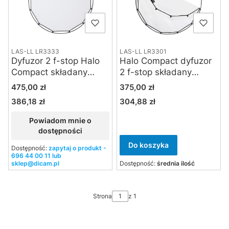
LAS-LL LR3333
LAS-LL LR3301
Dyfuzor 2 f-stop Halo
Halo Compact dyfuzor
Compact składany
2 f-stop składany
kołowy 98 cm
kołowy 82 cm
Cena
Cena
475,00 zł
375,00 zł
386,18 zł
304,88 zł
Cena
Cena
Powiadom mnie o
dostępności
Do koszyka
Dostępność:
zapytaj o produkt -
696 44 00 11 lub
sklep@dicam.pl
Dostępność:
średnia ilość
Strona
z 1