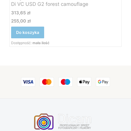
Di VC USD G2 forest camouflage
Cena
313,65 zł
255,00 zł
Cena
Do koszyka
Dostępność:
mała ilość