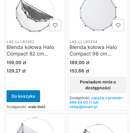
LAS-LL LR3302
LAS-LL LR3334
Blenda kołowa Halo
Blenda kołowa Halo
Compact 82 cm
Compact 98 cm
srebrno-biała tylko
dyfuzor 2 f-stop tylko
Cena
Cena
159,00 zł
189,00 zł
tkanina z klipsami
tkanina z klipsami
129,27 zł
153,66 zł
Cena
Cena
Powiadom mnie o
dostępności
Do koszyka
Dostępność:
zapytaj o produkt -
696 44 00 11 lub
Dostępność:
mała ilość
sklep@dicam.pl