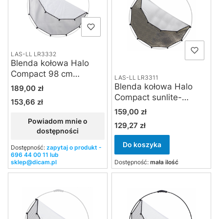
LAS-LL LR3332
Blenda kołowa Halo
Compact 98 cm
LAS-LL LR3311
srebrno-biała tylko
Blenda kołowa Halo
Cena
189,00 zł
tkanina z klipsami
Compact sunlite-
153,66 zł
Cena
softsilver tylko tkanina
Cena
159,00 zł
z klipsami
Powiadom mnie o
129,27 zł
Cena
dostępności
Do koszyka
Dostępność:
zapytaj o produkt -
696 44 00 11 lub
sklep@dicam.pl
Dostępność:
mała ilość