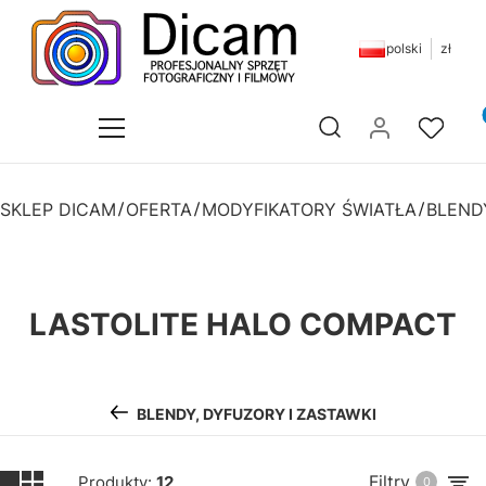
polski
zł
Pr
Otwórz wyszukiwarkę
SKLEP DICAM
OFERTA
MODYFIKATORY ŚWIATŁA
LASTOLITE HALO COMPACT
BLENDY, DYFUZORY I ZASTAWKI
Filtry
Produkty:
12
0