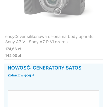
easyCover silikonowa osłona na body aparatu
Sony A7 V , Sony A7 R VI czarna
Cena
174,66 zł
142,00 zł
Cena
NOWOŚĆ: GENERATORY SATOS
Zobacz więcej