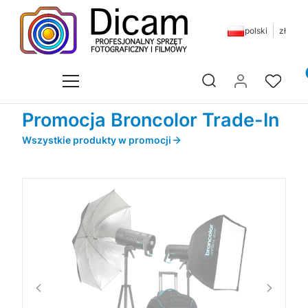
polski
zł
Pr
Otwórz wyszukiwarkę
Promocja Broncolor Trade-In
Wszystkie produkty w promocji