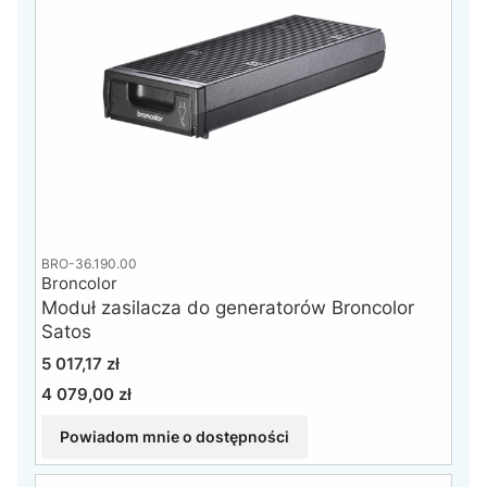
BRO-36.190.00
Broncolor
Moduł zasilacza do generatorów Broncolor
Satos
Cena
5 017,17 zł
4 079,00 zł
Cena
Powiadom mnie o dostępności