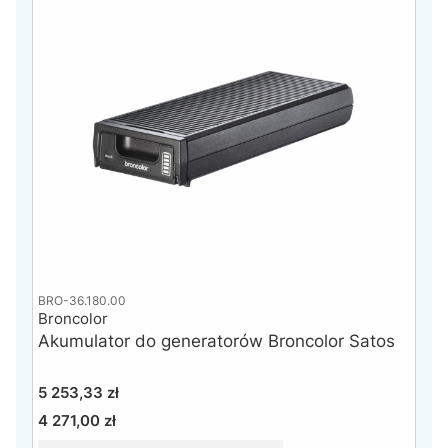
BRO-36.180.00
Broncolor
Akumulator do generatorów Broncolor Satos
Cena
5 253,33 zł
4 271,00 zł
Cena