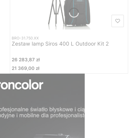
BRO-31.750.XX
Zestaw lamp Siros 400 L Outdoor Kit 2
Cena
26 283,87 zł
21 369,00 zł
Cena