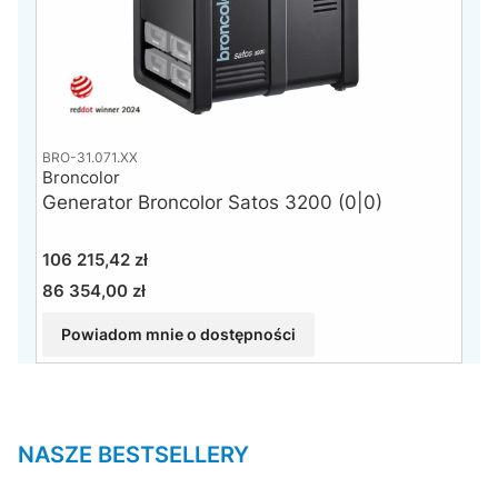
BRO-31.071.XX
Broncolor
Generator Broncolor Satos 3200 (0|0)
Cena
106 215,42 zł
86 354,00 zł
Cena
Powiadom mnie o dostępności
NASZE BESTSELLERY