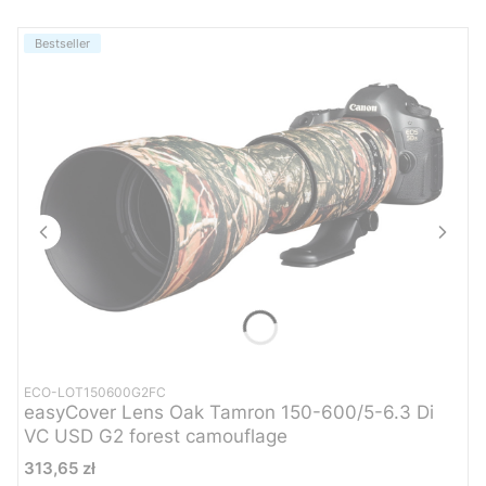
Bestseller
ECO-LOT150600G2FC
easyCover Lens Oak Tamron 150-600/5-6.3 Di
VC USD G2 forest camouflage
Cena
313,65 zł