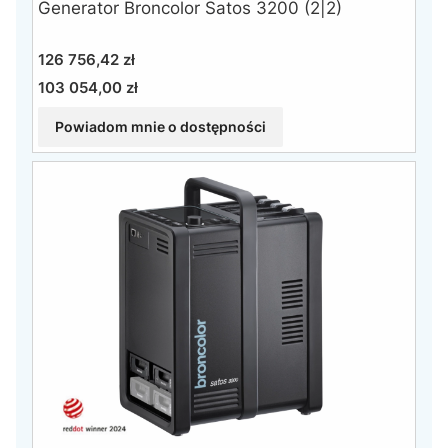
Generator Broncolor Satos 3200 (2|2)
Cena
126 756,42 zł
103 054,00 zł
Cena
Powiadom mnie o dostępności