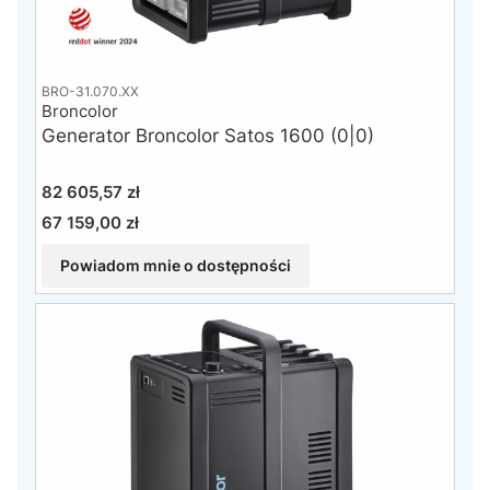
BRO-31.070.XX
Broncolor
Generator Broncolor Satos 1600 (0|0)
Cena
82 605,57 zł
67 159,00 zł
Cena
Powiadom mnie o dostępności