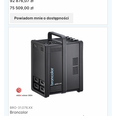
Cena
92 876,07 zł
75 509,00 zł
Cena
Powiadom mnie o dostępności
BRO-31.076.XX
Broncolor