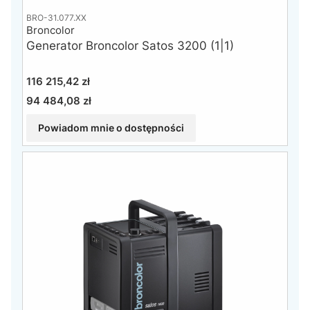
BRO-31.077.XX
Broncolor
Generator Broncolor Satos 3200 (1|1)
Cena
116 215,42 zł
94 484,08 zł
Cena
Powiadom mnie o dostępności