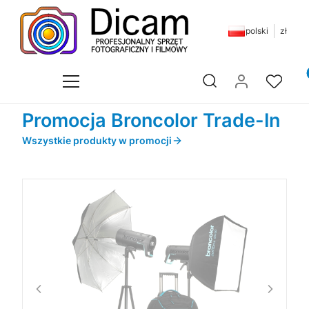
polski
zł
Pr
Otwórz wyszukiwarkę
Promocja Broncolor Trade-In
Wszystkie produkty w promocji