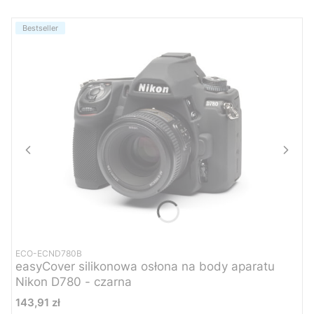
Bestseller
ECO-ECND780B
easyCover silikonowa osłona na body aparatu
Nikon D780 - czarna
Cena
143,91 zł