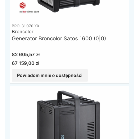
BRO-31.070.XX
Broncolor
Generator Broncolor Satos 1600 (0|0)
Cena
82 605,57 zł
67 159,00 zł
Cena
Powiadom mnie o dostępności