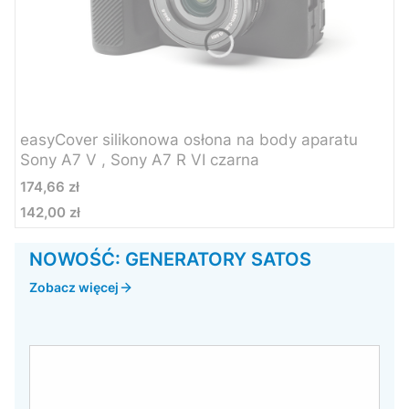
easyCover silikonowa osłona na body aparatu
Sony A7 V , Sony A7 R VI czarna
Cena
174,66 zł
142,00 zł
Cena
NOWOŚĆ: GENERATORY SATOS
Zobacz więcej