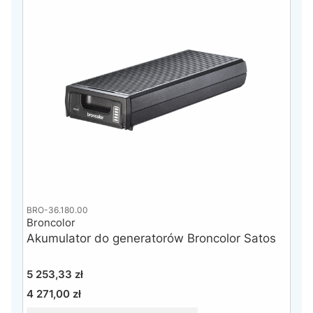
BRO-36.180.00
Broncolor
Akumulator do generatorów Broncolor Satos
Cena
5 253,33 zł
4 271,00 zł
Cena