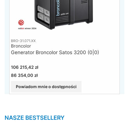
BRO-31.071.XX
Broncolor
Generator Broncolor Satos 3200 (0|0)
Cena
106 215,42 zł
86 354,00 zł
Cena
Powiadom mnie o dostępności
NASZE BESTSELLERY