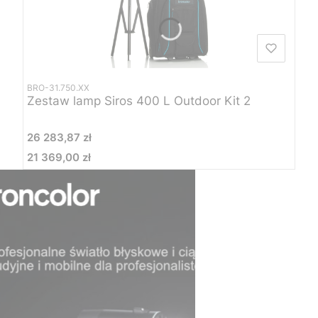
BRO-31.750.XX
Zestaw lamp Siros 400 L Outdoor Kit 2
Cena
26 283,87 zł
21 369,00 zł
Cena