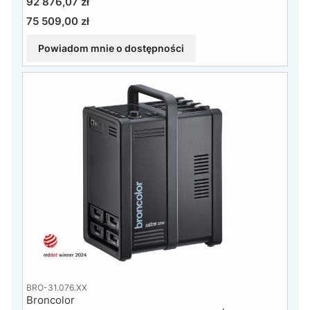
Cena
92 876,07 zł
75 509,00 zł
Cena
Powiadom mnie o dostępności
BRO-31.076.XX
Broncolor