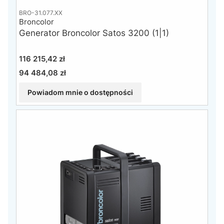
BRO-31.077.XX
Broncolor
Generator Broncolor Satos 3200 (1|1)
Cena
116 215,42 zł
94 484,08 zł
Cena
Powiadom mnie o dostępności