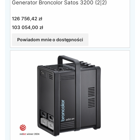
Generator Broncolor Satos 3200 (2|2)
Cena
126 756,42 zł
103 054,00 zł
Cena
Powiadom mnie o dostępności