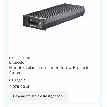
BRO-36.190.00
Broncolor
Moduł zasilacza do generatorów Broncolor
Satos
Cena
5 017,17 zł
4 079,00 zł
Cena
Powiadom mnie o dostępności