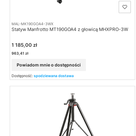
MAL-MK190GOA4-3WX
Statyw Manfrotto MT190GOA4 z głowicą MHXPRO-3W
Cena
1 185,00 zł
Cena
963,41 zł
Powiadom mnie o dostępności
Dostępność:
spodziewana dostawa