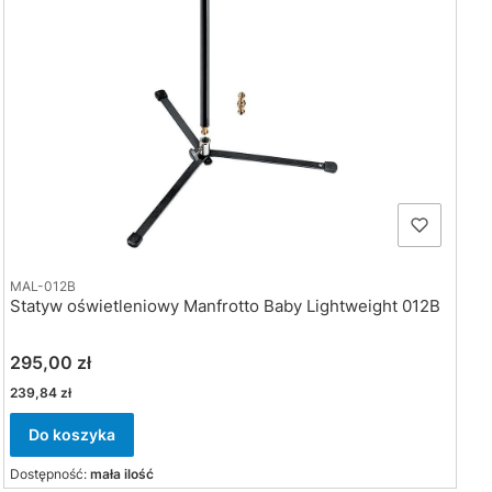
MAL-012B
Statyw oświetleniowy Manfrotto Baby Lightweight 012B
Cena
295,00 zł
Cena
239,84 zł
Do koszyka
Dostępność:
mała ilość