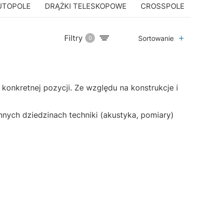
UTOPOLE
DRĄŻKI TELESKOPOWE
CROSSPOLE
STAT
Filtry
Sortowanie
0
konkretnej pozycji. Ze względu na konstrukcje i
nych dziedzinach techniki (akustyka, pomiary)