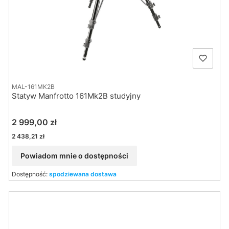
MAL-161MK2B
Statyw Manfrotto 161Mk2B studyjny
Cena
2 999,00 zł
Cena
2 438,21 zł
Powiadom mnie o dostępności
Dostępność:
spodziewana dostawa