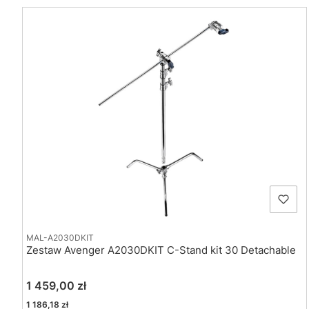
Lista produktów
MAL-A2030DKIT
Zestaw Avenger A2030DKIT C-Stand kit 30 Detachable
Cena
1 459,00 zł
Cena
1 186,18 zł