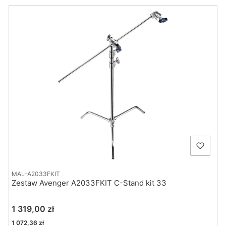
MAL-A2033FKIT
Zestaw Avenger A2033FKIT C-Stand kit 33
Cena
1 319,00 zł
Cena
1 072,36 zł