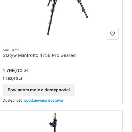
MAL-475B
Statyw Manfrotto 475B Pro Geared
Cena
1 799,00 zł
Cena
1 462,60 zł
Powiadom mnie o dostępności
Dostępność:
spodziewana dostawa