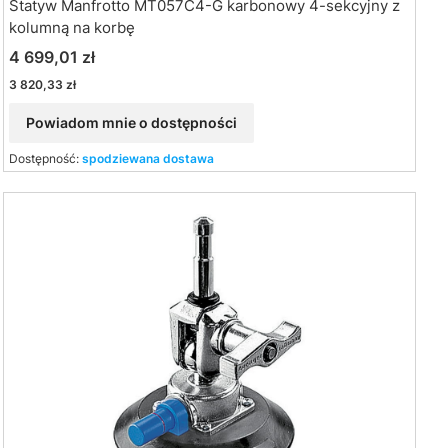
Statyw Manfrotto MT057C4-G karbonowy 4-sekcyjny z
kolumną na korbę
Cena
4 699,01 zł
Cena
3 820,33 zł
Powiadom mnie o dostępności
Dostępność:
spodziewana dostawa