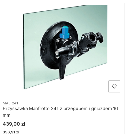
MAL-241
Przyssawka Manfrotto 241 z przegubem i gniazdem 16
mm
Cena
439,00 zł
Cena
356,91 zł