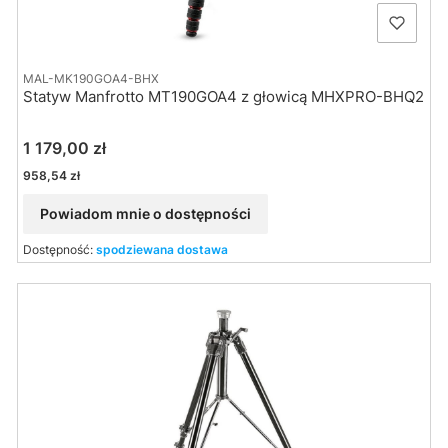
MAL-MK190GOA4-BHX
Statyw Manfrotto MT190GOA4 z głowicą MHXPRO-BHQ2
Cena
1 179,00 zł
Cena
958,54 zł
Powiadom mnie o dostępności
Dostępność:
spodziewana dostawa