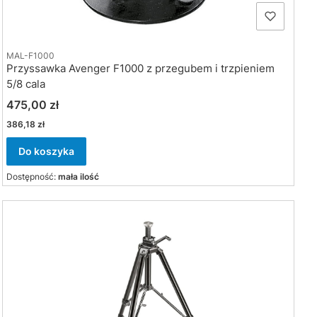
MAL-F1000
Przyssawka Avenger F1000 z przegubem i trzpieniem
5/8 cala
Cena
475,00 zł
Cena
386,18 zł
Do koszyka
Dostępność:
mała ilość