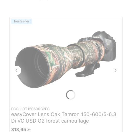
Bestseller
ECO-LOT150600G2FC
easyCover Lens Oak Tamron 150-600/5-6.3
Di VC USD G2 forest camouflage
Cena
313,65 zł