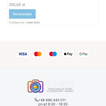
255,00 zł
Cena
Do koszyka
Dostępność:
mała ilość
+48 696 440 011
pn-pt 8:30 - 16:30