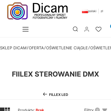
polski
zł
Pr
Otwórz wyszukiwarkę
SKLEP DICAM
OFERTA
OŚWIETLENIE CIĄGŁE
OŚWIETLE
FIILEX STEROWANIE DMX
FILLEX LED
Filtry
Produkty:
Brak
0