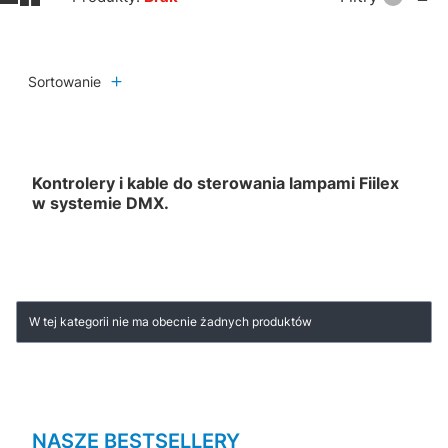
Sortowanie
Kontrolery i kable do sterowania lampami Fiilex
w systemie DMX.
Lista produktów
W tej kategorii nie ma obecnie żadnych produktów
NASZE BESTSELLERY