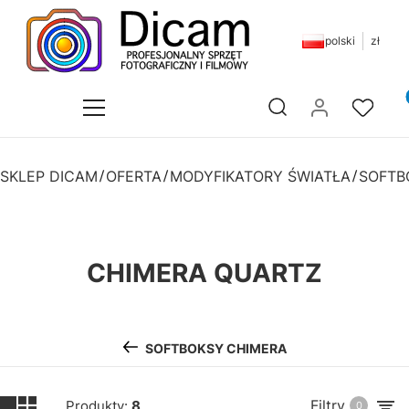
polski
zł
Pr
Otwórz wyszukiwarkę
SKLEP DICAM
OFERTA
MODYFIKATORY ŚWIATŁA
SOFTB
CHIMERA QUARTZ
SOFTBOKSY CHIMERA
Filtry
Produkty:
8
0