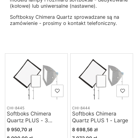
(kołowe) lub uniwersalne (nastawne).
Softboksy Chimera Quartz sprowadzane są na
zamówienie - prosimy o kontakt telefoniczny.
Lista produktów
CHI-8445
CHI-8444
Softboks Chimera
Softboks Chimera
Quartz PLUS - 3
Quartz PLUS 1 - Large
Screens - Large
Cena
Cena
9 950,70 zł
8 698,56 zł
Cena
Cena