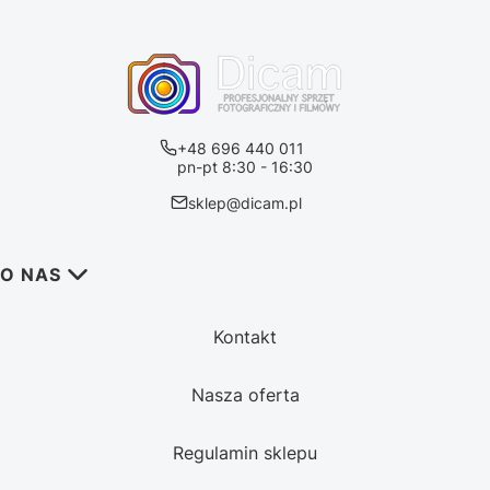
+48 696 440 011
pn-pt 8:30 - 16:30
sklep@dicam.pl
Linki w stopce
O NAS
Kontakt
Nasza oferta
Regulamin sklepu