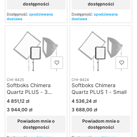
dostępności
dostępności
Dostępność:
spodziewana
Dostępność:
spodziewana
dostawa
dostawa
CHI-8425
CHI-8424
Softboks Chimera
Softboks Chimera
Quartz PLUS - 3
Quartz PLUS 1 - Small
Screens - Small
Cena
Cena
4 851,12 zł
4 536,24 zł
3 944,00 zł
3 688,00 zł
Cena
Cena
Powiadom mnie o
Powiadom mnie o
dostępności
dostępności