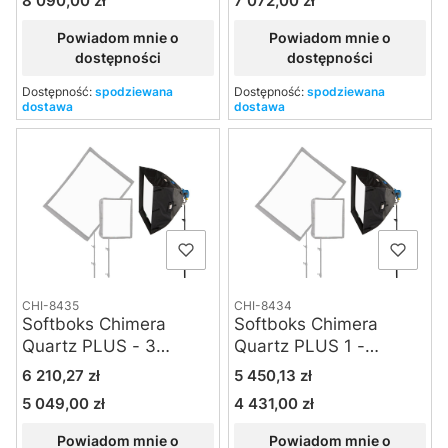
8 090,00 zł
7 072,00 zł
Powiadom mnie o
Powiadom mnie o
dostępności
dostępności
Dostępność:
spodziewana
Dostępność:
spodziewana
dostawa
dostawa
CHI-8435
CHI-8434
Softboks Chimera
Softboks Chimera
Quartz PLUS - 3
Quartz PLUS 1 -
Screens - Medium
Medium
Cena
Cena
6 210,27 zł
5 450,13 zł
5 049,00 zł
4 431,00 zł
Cena
Cena
Powiadom mnie o
Powiadom mnie o