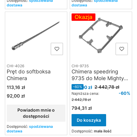
Dostępność:
spodziewana
Dostępność:
spodziewana
dostawa
dostawa
Okazja
CHI-4026
CHI-9735
Pręt do softboksa
Chimera speedring
Chimera
9735 do Mole Mighty
2000, Kobold DLF
Cena
Cena promocyjna
2 442,78 zł
113,16 zł
977,00 zł
-60%
-60%
Najniższa cena:
92,00 zł
Cena
2 442,78 zł
794,31 zł
Cena
Powiadom mnie o
dostępności
Do koszyka
Dostępność:
spodziewana
dostawa
Dostępność:
mała ilość