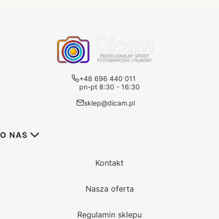
+48 696 440 011
pn-pt 8:30 - 16:30
sklep@dicam.pl
Linki w stopce
O NAS
Kontakt
Nasza oferta
Regulamin sklepu