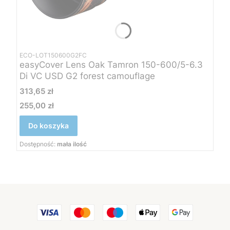
ECO-LOT150600G2FC
easyCover Lens Oak Tamron 150-600/5-6.3
Di VC USD G2 forest camouflage
Cena
313,65 zł
255,00 zł
Cena
Do koszyka
Dostępność:
mała ilość