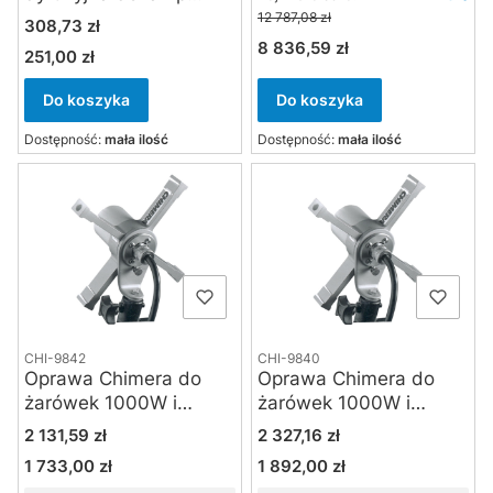
Chimera Triolet
12 787,08 zł
Cena
308,73 zł
8 836,59 zł
Cena
251,00 zł
Cena
Do koszyka
Do koszyka
Dostępność:
mała ilość
Dostępność:
mała ilość
CHI-9842
CHI-9840
Oprawa Chimera do
Oprawa Chimera do
żarówek 1000W i
żarówek 1000W i
softboksów Daylite
softboksów VideoPro,
Cena
Cena
2 131,59 zł
2 327,16 zł
Junior
Latern, Pancake
1 733,00 zł
1 892,00 zł
Cena
Cena