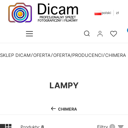
polski
zł
Pr
Otwórz wyszukiwarkę
SKLEP DICAM
OFERTA
OFERTA/PRODUCENCI
CHIMERA
LAMPY
CHIMERA
Filtry
Produkty:
8
0