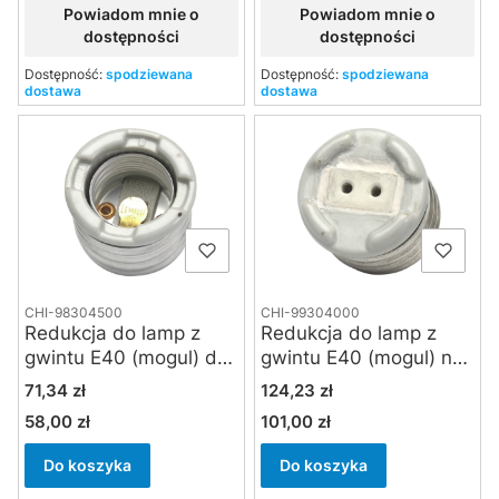
Powiadom mnie o
Powiadom mnie o
dostępności
dostępności
Dostępność:
spodziewana
Dostępność:
spodziewana
dostawa
dostawa
CHI-98304500
CHI-99304000
Redukcja do lamp z
Redukcja do lamp z
gwintu E40 (mogul) do
gwintu E40 (mogul) na
gwintu E27
gniazdo 2-pin GY9,5
Cena
Cena
71,34 zł
124,23 zł
58,00 zł
101,00 zł
Cena
Cena
Do koszyka
Do koszyka