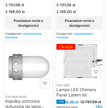
oświetleniowy 1000W
1000W
Cena
Cena
2 701,08 zł
2 701,08 zł
2 196,00 zł
2 196,00 zł
Cena
Cena
Powiadom mnie o
Powiadom mnie o
dostępności
dostępności
Dostępność:
spodziewana
Dostępność:
spodziewana
dostawa
dostawa
Okazja
CHI-1852
Lampa LED Chimera
Panel Latern kit
CHI-99303000
Kopułka ochronna
Cena promocyjna
12 787,08 zł
10 869,00 zł
-15%
dyfuzyjna do lamp
-15%
Najniższa cena: