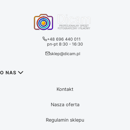
+48 696 440 011
pn-pt 8:30 - 16:30
sklep@dicam.pl
Linki w stopce
O NAS
Kontakt
Nasza oferta
Regulamin sklepu