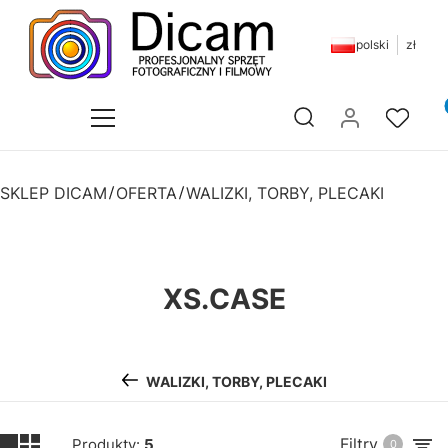
polski
zł
Pr
Otwórz wyszukiwarkę
SKLEP DICAM
OFERTA
WALIZKI, TORBY, PLECAKI
XS.CASE
WALIZKI, TORBY, PLECAKI
Filtry
Produkty:
5
0