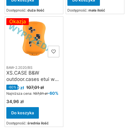
Dostępność:
duża ilość
Dostępność:
mała ilość
Okazja
BAW-2.2020/BS
XS.CASE B&W
outdoor.cases etui w
kolorze
Cena promocyjna
107,01 zł
43,00 zł
-60%
pomarańczowym z
-60%
Najniższa cena:
107,01 zł
wzorem
34,96 zł
Cena
Do koszyka
Dostępność:
średnia ilość