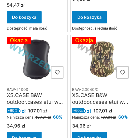
54,47 zł
Cena
Do koszyka
Do koszyka
Dostępność:
mała ilość
Dostępność:
średnia ilość
Okazja
Okazja
BAW-2.1000
BAW-2.3040/C
XS.CASE B&W
XS.CASE B&W
outdoor.cases etui w
outdoor.cases etui w
kolorze czarnym
barwach maskujących
Cena promocyjna
Cena promocyjna
107,01 zł
107,01 zł
43,00 zł
-60%
43,00 zł
-60%
-60%
-60%
Najniższa cena:
107,01 zł
Najniższa cena:
107,01 zł
34,96 zł
34,96 zł
Cena
Cena
Do koszyka
Do koszyka