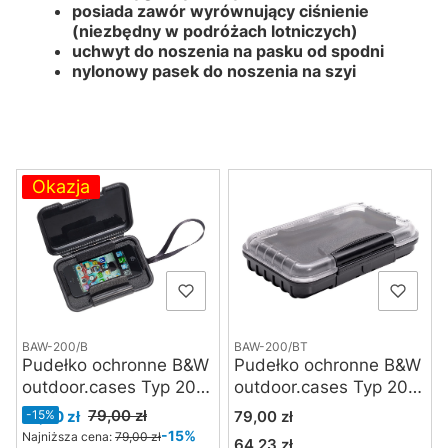
posiada zawór wyrównujący ciśnienie
(niezbędny w podróżach lotniczych)
uchwyt do noszenia na pasku od spodni
nylonowy pasek do noszenia na szyi
Lista produktów
Okazja
BAW-200/B
BAW-200/BT
Pudełko ochronne B&W
Pudełko ochronne B&W
outdoor.cases Typ 200
outdoor.cases Typ 200
kolor czarny
kolor
Cena promocyjna
Cena
79,00 zł
67,00 zł
-15%
79,00 zł
czarny/transparent
-15%
Najniższa cena:
79,00 zł
64,23 zł
Cena