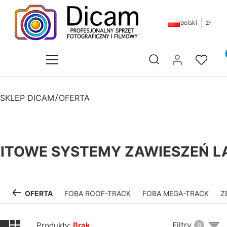
polski
zł
Pr
Otwórz wyszukiwarkę
SKLEP DICAM
OFERTA
FITOWE SYSTEMY ZAWIESZEŃ L
OFERTA
FOBA ROOF-TRACK
FOBA MEGA-TRACK
Z
Filtry
Produkty:
Brak
0