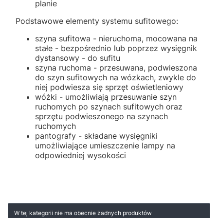
planie
Podstawowe elementy systemu sufitowego:
szyna sufitowa - nieruchoma, mocowana na
stałe - bezpośrednio lub poprzez wysięgnik
dystansowy - do sufitu
szyna ruchoma - przesuwana, podwieszona
do szyn sufitowych na wózkach, zwykle do
niej podwiesza się sprzęt oświetleniowy
wóżki - umożliwiają przesuwanie szyn
ruchomych po szynach sufitowych oraz
sprzętu podwieszonego na szynach
ruchomych
pantografy - składane wysięgniki
umożliwiające umieszczenie lampy na
odpowiedniej wysokości
Lista produktów
W tej kategorii nie ma obecnie żadnych produktów