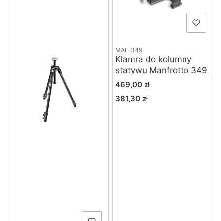
MAL-349
Klamra do kolumny
statywu Manfrotto 349
Cena
469,00 zł
381,30 zł
Cena