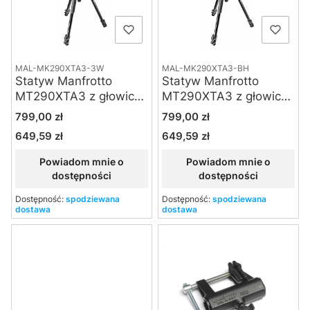
MAL-MK290XTA3-3W
MAL-MK290XTA3-BH
Statyw Manfrotto
Statyw Manfrotto
MT290XTA3 z głowicą
MT290XTA3 z głowicą
3-kierunkową MH804-
kulową 496RC2
Cena
Cena
799,00 zł
799,00 zł
3W
649,59 zł
649,59 zł
Cena
Cena
Powiadom mnie o
Powiadom mnie o
dostępności
dostępności
Dostępność:
spodziewana
Dostępność:
spodziewana
dostawa
dostawa