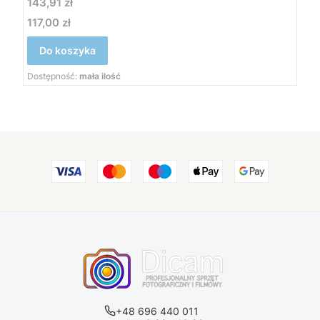
Cena
143,91 zł
117,00 zł
Cena
Do koszyka
Dostępność:
mała ilość
+48 696 440 011