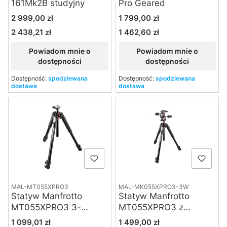
161Mk2B studyjny
Pro Geared
Cena
Cena
2 999,00 zł
1 799,00 zł
2 438,21 zł
1 462,60 zł
Cena
Cena
Powiadom mnie o
Powiadom mnie o
dostępności
dostępności
Dostępność:
spodziewana
Dostępność:
spodziewana
dostawa
dostawa
MAL-MT055XPRO3
MAL-MK055XPRO3-3W
Statyw Manfrotto
Statyw Manfrotto
MT055XPRO3 3-
MT055XPRO3 z
sekcyjny, kolumna
głowicą MHXPRO-3W
Cena
Cena
1 099,01 zł
1 499,00 zł