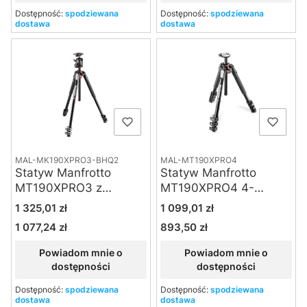
Dostępność:
spodziewana
Dostępność:
spodziewana
dostawa
dostawa
MAL-MK190XPRO3-BHQ2
MAL-MT190XPRO4
Statyw Manfrotto
Statyw Manfrotto
MT190XPRO3 z
MT190XPRO4 4-
głowicą MHXPRO-
sekcyjny, kolumna
Cena
Cena
1 325,01 zł
1 099,01 zł
BHQ2
wychylana na bok
1 077,24 zł
893,50 zł
Cena
Cena
Powiadom mnie o
Powiadom mnie o
dostępności
dostępności
Dostępność:
spodziewana
Dostępność:
spodziewana
dostawa
dostawa