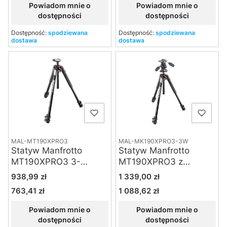
Powiadom mnie o
Powiadom mnie o
dostępności
dostępności
Dostępność:
spodziewana
Dostępność:
spodziewana
dostawa
dostawa
MAL-MT190XPRO3
MAL-MK190XPRO3-3W
Statyw Manfrotto
Statyw Manfrotto
MT190XPRO3 3-
MT190XPRO3 z
sekcyjny, kolumna
głowicą MHXPRO-3W
Cena
Cena
938,99 zł
1 339,00 zł
wychylana na bok
763,41 zł
1 088,62 zł
Cena
Cena
Powiadom mnie o
Powiadom mnie o
dostępności
dostępności