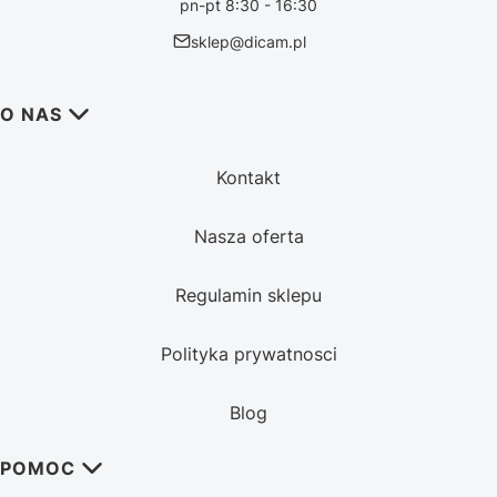
pn-pt 8:30 - 16:30
sklep@dicam.pl
Linki w stopce
O NAS
Kontakt
Nasza oferta
Regulamin sklepu
Polityka prywatnosci
Blog
POMOC