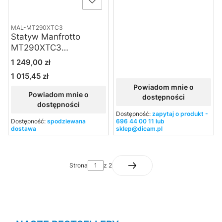
MAL-MT290XTC3
Statyw Manfrotto
MT290XTC3
karbonowy
Cena
1 249,00 zł
1 015,45 zł
Cena
Powiadom mnie o
Powiadom mnie o
dostępności
dostępności
Dostępność:
zapytaj o produkt -
Dostępność:
spodziewana
696 44 00 11 lub
dostawa
sklep@dicam.pl
Strona
z 2