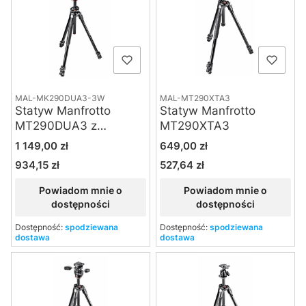
MAL-MK290DUA3-3W
MAL-MT290XTA3
Statyw Manfrotto
Statyw Manfrotto
MT290DUA3 z
MT290XTA3
wychylaną kolumną i
Cena
Cena
1 149,00 zł
649,00 zł
głowicą MH804-3W
934,15 zł
527,64 zł
Cena
Cena
Powiadom mnie o
Powiadom mnie o
dostępności
dostępności
Dostępność:
spodziewana
Dostępność:
spodziewana
dostawa
dostawa