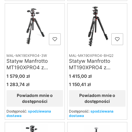
MAL-MK190XPRO4-3W
MAL-MK190XPRO4-BHQ2
Statyw Manfrotto
Statyw Manfrotto
MT190XPRO4 z
MT190XPRO4 z
głowicą MHXPRO-3W
głowicą MHXPRO-
Cena
Cena
1 579,00 zł
1 415,00 zł
BHQ2
1 283,74 zł
1 150,41 zł
Cena
Cena
Powiadom mnie o
Powiadom mnie o
dostępności
dostępności
Dostępność:
spodziewana
Dostępność:
spodziewana
dostawa
dostawa