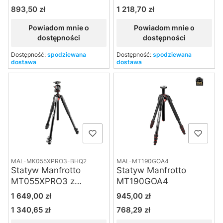
wychylana na bok
893,50 zł
1 218,70 zł
Cena
Cena
Powiadom mnie o
Powiadom mnie o
dostępności
dostępności
Dostępność:
spodziewana
Dostępność:
spodziewana
dostawa
dostawa
MAL-MK055XPRO3-BHQ2
MAL-MT190GOA4
Statyw Manfrotto
Statyw Manfrotto
MT055XPRO3 z
MT190GOA4
głowicą MHXPRO-
Cena
Cena
1 649,00 zł
945,00 zł
BHQ2
1 340,65 zł
768,29 zł
Cena
Cena