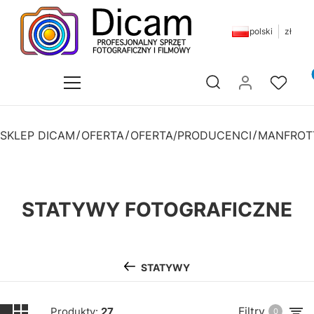
polski
zł
Pr
Otwórz wyszukiwarkę
SKLEP DICAM
OFERTA
OFERTA/PRODUCENCI
MANFROT
STATYWY FOTOGRAFICZNE
STATYWY
Filtry
Produkty:
27
0