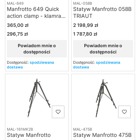
MAL-649
MAL-058B
Manfrotto 649 Quick
Statyw Manfrotto 058B
action clamp - klamra z
TRIAUT
wysuwanym trzpieniem
Cena
Cena
365,00 zł
2 198,99 zł
16 mm
296,75 zł
1 787,80 zł
Cena
Cena
Powiadom mnie o
Powiadom mnie o
dostępności
dostępności
Dostępność:
spodziewana
Dostępność:
spodziewana
dostawa
dostawa
MAL-161MK2B
MAL-475B
Statyw Manfrotto
Statyw Manfrotto 475B