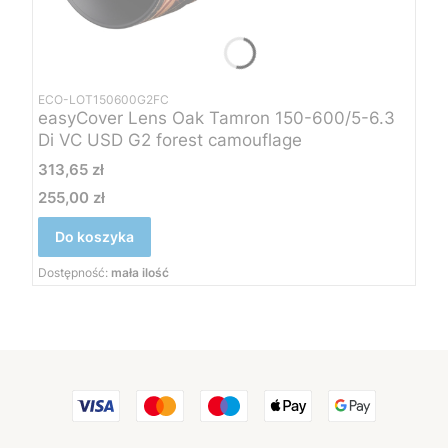
ECO-LOT150600G2FC
easyCover Lens Oak Tamron 150-600/5-6.3
Di VC USD G2 forest camouflage
Cena
313,65 zł
255,00 zł
Cena
Do koszyka
Dostępność:
mała ilość