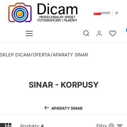
polski
zł
Pr
Otwórz wyszukiwarkę
SKLEP DICAM
OFERTA
APARATY SINAR
SINAR - KORPUSY
APARATY SINAR
Filtry
Produkty:
4
0