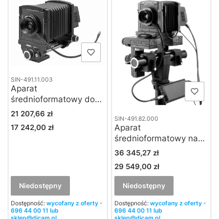
SIN-491.11.003
Aparat
średnioformatowy do
reprodukcji Sinar rePro
Cena
21 207,66 zł
SIN-491.82.000
Aparat
17 242,00 zł
Cena
średnioformatowy na
ławie optycznej Sinar
Cena
36 345,27 zł
p3-df
29 549,00 zł
Cena
Niedostępny
Niedostępny
Dostępność:
wycofany z oferty -
Dostępność:
wycofany z oferty -
696 44 00 11 lub
696 44 00 11 lub
sklep@dicam.pl
sklep@dicam.pl