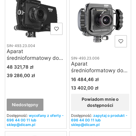
SIN-493.23.004
Aparat
średnioformatowy do
SIN-493.23.006
Aparat
fotografii architektury i
Cena
48 321,78 zł
średnioformatowy do
krajobrazu Sinar arTec
39 286,00 zł
Cena
fotografii architektury i
Cena
16 484,46 zł
krajobrazu Sinar lanTec
13 402,00 zł
Cena
Powiadom mnie o
Niedostępny
dostępności
Dostępność:
wycofany z oferty -
Dostępność:
zapytaj o produkt -
696 44 00 11 lub
696 44 00 11 lub
sklep@dicam.pl
sklep@dicam.pl