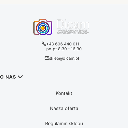
+48 696 440 011
pn-pt 8:30 - 16:30
sklep@dicam.pl
Linki w stopce
O NAS
Kontakt
Nasza oferta
Regulamin sklepu