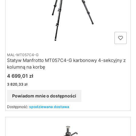
MAL-MT057C4-G
Statyw Manfrotto MT057C4-G karbonowy 4-sekcyjny z
kolumną na korbę
Cena
4 699,01 zł
Cena
3 820,33 zł
Powiadom mnie o dostępności
Dostępność:
spodziewana dostawa