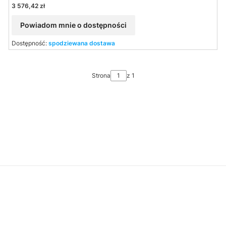
Cena
3 576,42 zł
Powiadom mnie o dostępności
Dostępność:
spodziewana dostawa
Strona
z 1