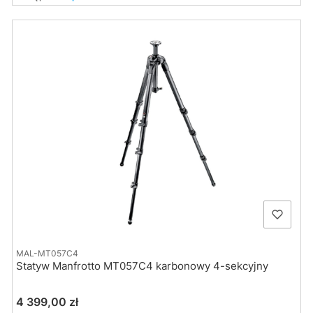
MAL-MT057C4
Statyw Manfrotto MT057C4 karbonowy 4-sekcyjny
Cena
4 399,00 zł