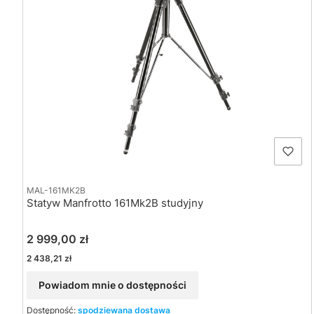
MAL-161MK2B
Statyw Manfrotto 161Mk2B studyjny
Cena
2 999,00 zł
Cena
2 438,21 zł
Powiadom mnie o dostępności
Dostępność:
spodziewana dostawa