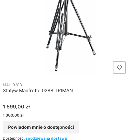
MAL-028B
Statyw Manfrotto 028B TRIMAN
Cena
1 599,00 zł
Cena
1 300,00 zł
Powiadom mnie o dostępności
Dostępność:
spodziewana dostawa