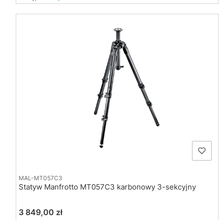
MAL-MT057C3
Statyw Manfrotto MT057C3 karbonowy 3-sekcyjny
Cena
3 849,00 zł