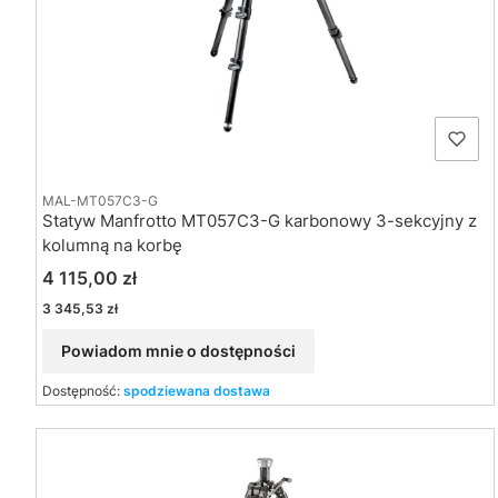
MAL-MT057C3-G
Statyw Manfrotto MT057C3-G karbonowy 3-sekcyjny z
kolumną na korbę
Cena
4 115,00 zł
Cena
3 345,53 zł
Powiadom mnie o dostępności
Dostępność:
spodziewana dostawa