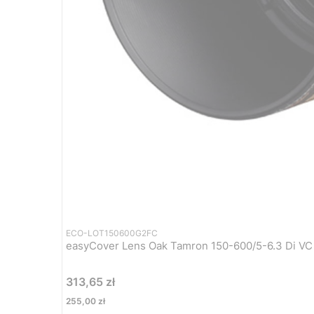
ECO-LOT150600G2FC
easyCover Lens Oak Tamron 150-600/5-6.3 Di VC
Cena
313,65 zł
Cena
255,00 zł