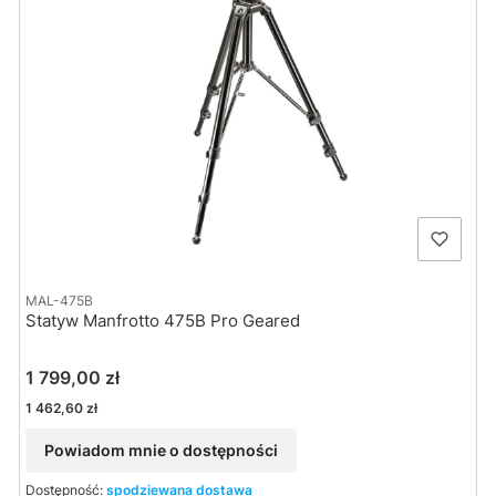
MAL-475B
Statyw Manfrotto 475B Pro Geared
Cena
1 799,00 zł
Cena
1 462,60 zł
Powiadom mnie o dostępności
Dostępność:
spodziewana dostawa