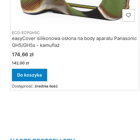
ECO-ECPGH5C
easyCover silikonowa osłona na body aparatu Panasonic
GH5/GH5s - kamuflaż
Cena
174,66 zł
Cena
142,00 zł
Do koszyka
Dostępność:
średnia ilość