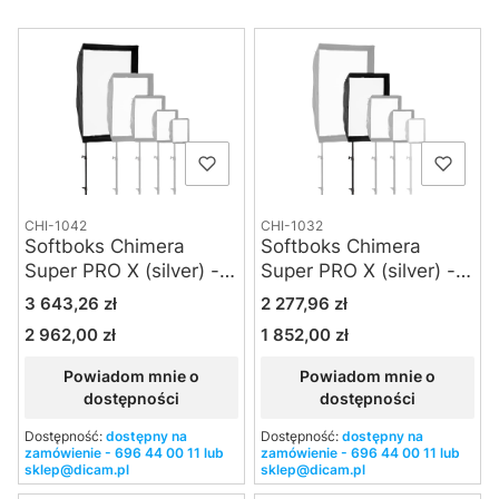
Lista produktów
CHI-1042
CHI-1032
Softboks Chimera
Softboks Chimera
Super PRO X (silver) -
Super PRO X (silver) -
Large
Medium
Cena
Cena
3 643,26 zł
2 277,96 zł
2 962,00 zł
1 852,00 zł
Cena
Cena
Powiadom mnie o
Powiadom mnie o
dostępności
dostępności
Dostępność:
dostępny na
Dostępność:
dostępny na
zamówienie - 696 44 00 11 lub
zamówienie - 696 44 00 11 lub
sklep@dicam.pl
sklep@dicam.pl