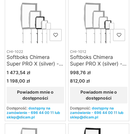
CHI-1022
CHI-1012
Softboks Chimera
Softboks Chimera
Super PRO X (silver) -
Super PRO X (silver) -
Small
XS
Cena
Cena
1 473,54 zł
998,76 zł
1 198,00 zł
812,00 zł
Cena
Cena
Powiadom mnie o
Powiadom mnie o
dostępności
dostępności
Dostępność:
dostępny na
Dostępność:
dostępny na
zamówienie - 696 44 00 11 lub
zamówienie - 696 44 00 11 lub
sklep@dicam.pl
sklep@dicam.pl