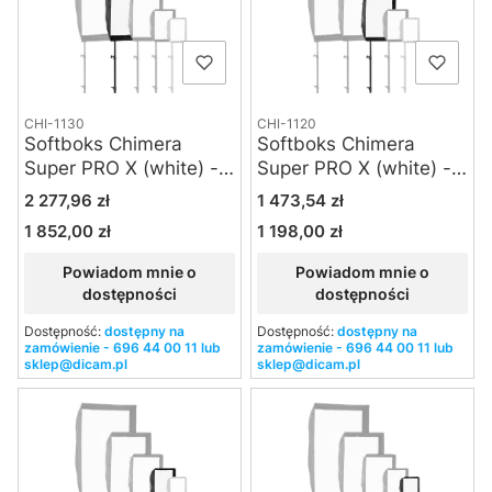
CHI-1130
CHI-1120
Softboks Chimera
Softboks Chimera
Super PRO X (white) -
Super PRO X (white) -
Medium
Small
Cena
Cena
2 277,96 zł
1 473,54 zł
1 852,00 zł
1 198,00 zł
Cena
Cena
Powiadom mnie o
Powiadom mnie o
dostępności
dostępności
Dostępność:
dostępny na
Dostępność:
dostępny na
zamówienie - 696 44 00 11 lub
zamówienie - 696 44 00 11 lub
sklep@dicam.pl
sklep@dicam.pl