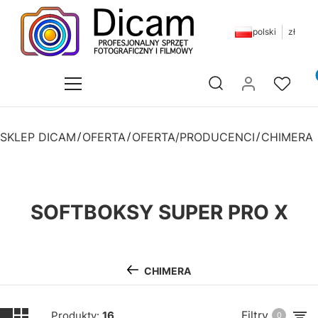
polski
zł
Pr
Otwórz wyszukiwarkę
SKLEP DICAM
OFERTA
OFERTA/PRODUCENCI
CHIMERA
SOFTBOKSY SUPER PRO X
CHIMERA
Filtry
Produkty:
16
0