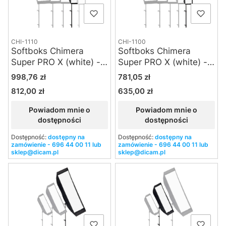
CHI-1110
CHI-1100
Softboks Chimera
Softboks Chimera
Super PRO X (white) -
Super PRO X (white) -
XS
XXS
Cena
Cena
998,76 zł
781,05 zł
812,00 zł
635,00 zł
Cena
Cena
Powiadom mnie o
Powiadom mnie o
dostępności
dostępności
Dostępność:
dostępny na
Dostępność:
dostępny na
zamówienie - 696 44 00 11 lub
zamówienie - 696 44 00 11 lub
sklep@dicam.pl
sklep@dicam.pl