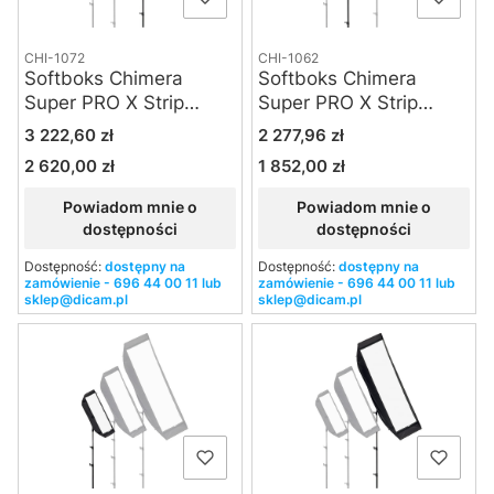
CHI-1072
CHI-1062
Softboks Chimera
Softboks Chimera
Super PRO X Strip
Super PRO X Strip
(silver) - Large
(silver) - Medium
Cena
Cena
3 222,60 zł
2 277,96 zł
2 620,00 zł
1 852,00 zł
Cena
Cena
Powiadom mnie o
Powiadom mnie o
dostępności
dostępności
Dostępność:
dostępny na
Dostępność:
dostępny na
zamówienie - 696 44 00 11 lub
zamówienie - 696 44 00 11 lub
sklep@dicam.pl
sklep@dicam.pl