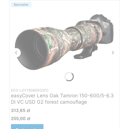
Bestseller
ECO-LOT150600G2FC
easyCover Lens Oak Tamron 150-600/5-6.3
Di VC USD G2 forest camouflage
Cena
313,65 zł
255,00 zł
Cena