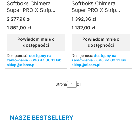
Softboks Chimera
Softboks Chimera
Super PRO X Strip
Super PRO X Strip
(white) - Medium
(white) - Small
Cena
Cena
2 277,96 zł
1 392,36 zł
1 852,00 zł
1 132,00 zł
Cena
Cena
Powiadom mnie o
Powiadom mnie o
dostępności
dostępności
Dostępność:
dostępny na
Dostępność:
dostępny na
zamówienie - 696 44 00 11 lub
zamówienie - 696 44 00 11 lub
sklep@dicam.pl
sklep@dicam.pl
Strona
z 1
NASZE BESTSELLERY