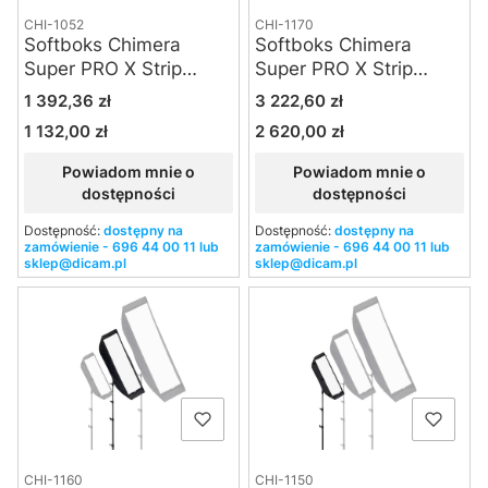
CHI-1052
CHI-1170
Softboks Chimera
Softboks Chimera
Super PRO X Strip
Super PRO X Strip
(silver) - Small
(white) - Large
Cena
Cena
1 392,36 zł
3 222,60 zł
1 132,00 zł
2 620,00 zł
Cena
Cena
Powiadom mnie o
Powiadom mnie o
dostępności
dostępności
Dostępność:
dostępny na
Dostępność:
dostępny na
zamówienie - 696 44 00 11 lub
zamówienie - 696 44 00 11 lub
sklep@dicam.pl
sklep@dicam.pl
CHI-1160
CHI-1150