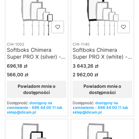
CHI-1002
CHI-1140
Softboks Chimera
Softboks Chimera
Super PRO X (silver) -
Super PRO X (white) -
XXS
Large
Cena
Cena
696,18 zł
3 643,26 zł
566,00 zł
2 962,00 zł
Cena
Cena
Powiadom mnie o
Powiadom mnie o
dostępności
dostępności
Dostępność:
dostępny na
Dostępność:
dostępny na
zamówienie - 696 44 00 11 lub
zamówienie - 696 44 00 11 lub
sklep@dicam.pl
sklep@dicam.pl