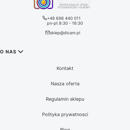
+48 696 440 011
pn-pt 8:30 - 16:30
sklep@dicam.pl
Linki w stopce
O NAS
Kontakt
Nasza oferta
Regulamin sklepu
Polityka prywatnosci
Blog