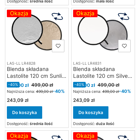
Dostępność:
średnia ilość
Dostępność:
mała ilość
Okazja
Okazja
LAS-LL LR4828
LAS-LL LR4831
Blenda składana
Blenda składana
Lastolite 120 cm Sunlite
Lastolite 120 cm Silver /
/ Soft Silver
White
Cena promocyjna
Cena promocyjna
499,00 zł
499,00 zł
299,00 zł
-40%
299,00 zł
-40%
-40%
-40%
Najniższa cena:
499,00 zł
Najniższa cena:
499,00 zł
243,09 zł
243,09 zł
Cena
Cena
Do koszyka
Do koszyka
Dostępność:
średnia ilość
Dostępność:
duża ilość
Okazja
Okazja