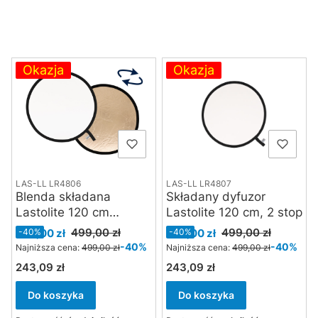
Lista produktów
Okazja
Okazja
LAS-LL LR4806
LAS-LL LR4807
Blenda składana
Składany dyfuzor
Lastolite 120 cm
Lastolite 120 cm, 2 stop
Sunfire / White
Cena promocyjna
Cena promocyjna
499,00 zł
499,00 zł
299,00 zł
-40%
299,00 zł
-40%
-40%
-40%
Najniższa cena:
499,00 zł
Najniższa cena:
499,00 zł
243,09 zł
243,09 zł
Cena
Cena
Do koszyka
Do koszyka