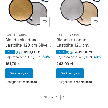
LAS-LL LR4834
LAS-LL LR4836
Blenda składana
Blenda składana
Lastolite 120 cm Silver /
Lastolite 120 cm
Gold
Sunfire / Silver
Cena promocyjna
Cena promocyjna
499,00 zł
499,00 zł
199,00 zł
-60%
299,00 zł
-40%
-60%
-40%
Najniższa cena:
499,00 zł
Najniższa cena:
499,00 zł
161,79 zł
243,09 zł
Cena
Cena
Do koszyka
Do koszyka
Dostępność:
mała ilość
Dostępność:
średnia ilość
Strona
z 1