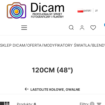
polski
zł
Pr
Otwórz wyszukiwarkę
SKLEP DICAM
OFERTA
MODYFIKATORY ŚWIATŁA
BLEND
120CM (48")
LASTOLITE KOŁOWE, OWALNE
Filtry
Produkty:
6
0