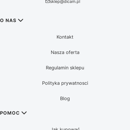
sklep@dicam.pl
Linki w stopce
O NAS
Kontakt
Nasza oferta
Regulamin sklepu
Polityka prywatnosci
Blog
POMOC
Jak kupować