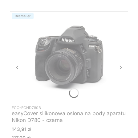
Bestseller
ECO-ECND780B
easyCover silikonowa osłona na body aparatu
Nikon D780 - czarna
Cena
143,91 zł
117,00 zł
Cena