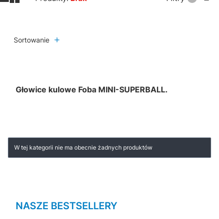
Sortowanie
Głowice kulowe Foba MINI-SUPERBALL.
Lista produktów
W tej kategorii nie ma obecnie żadnych produktów
NASZE BESTSELLERY