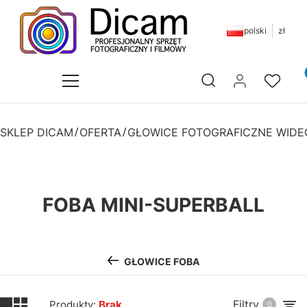
polski
zł
Pr
Otwórz wyszukiwarkę
SKLEP DICAM
OFERTA
GŁOWICE FOTOGRAFICZNE WIDE
FOBA MINI-SUPERBALL
GŁOWICE FOBA
Filtry
Produkty:
Brak
0