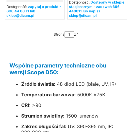
Dostępność:
Dostępny w sklepie
Dostępność:
zapytaj o produkt -
stacjonarnym - zadzwoń 696
696 44 00 11 lub
440011 lub napisz
sklep@dicam.pl
sklep@dicam.pl
Strona
z 1
Wspólne parametry techniczne obu
wersji Scope D50:
Źródło światła:
48 diod LED (białe, UV, IR)
Temperatura barwowa:
5000K ±75K
CRI:
>90
Strumień świetlny:
1500 lumenów
Zakres długości fal:
UV: 390-395 nm, IR: