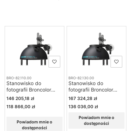
Lista produktów
BRO-82.110.00
BRO-82.130.00
Stanowisko do
Stanowisko do
fotografii Broncolor
fotografii Broncolor
Scope D50
Scope D50 UV/IR
Cena
Cena
146 205,18 zł
167 324,28 zł
118 866,00 zł
136 036,00 zł
Cena
Cena
Powiadom mnie o
Powiadom mnie o
dostępności
dostępności