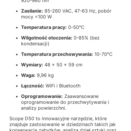
920-960 nm
Zasilanie:
85-260 VAC, 47-63 Hz, pobór
mocy <100 W
Temperatura pracy:
0-50°C
Wilgotność otoczenia:
0-85% (bez
kondensacji)
Temperatura przechowywania:
10-70°C
Wymiary:
48 x 50 x 59 cm
Waga:
9,96 kg
Łączność:
WiFi i Bluetooth
Oprogramowanie:
Zaawansowane
oprogramowanie do przechwytywania i
analizy powierzchni.
Scope D50 to innowacyjne narzędzie, które
znajduje zastosowanie w dziedzinach takich jak
konserwacja zabytków, analiza dzieł sztuki oraz