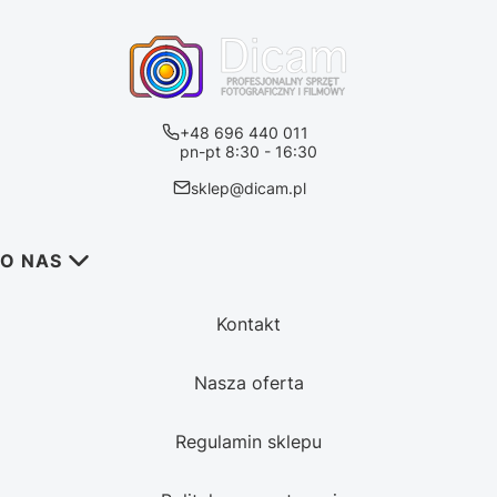
+48 696 440 011
pn-pt 8:30 - 16:30
sklep@dicam.pl
Linki w stopce
O NAS
Kontakt
Nasza oferta
Regulamin sklepu