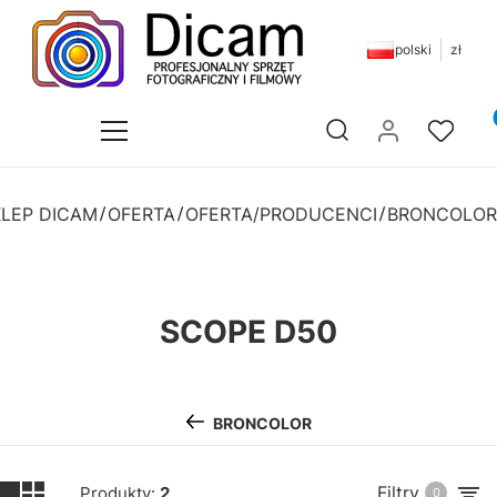
polski
zł
Pr
Otwórz wyszukiwarkę
KLEP DICAM
OFERTA
OFERTA/PRODUCENCI
BRONCOLOR
SCOPE D50
BRONCOLOR
Filtry
Produkty:
2
0