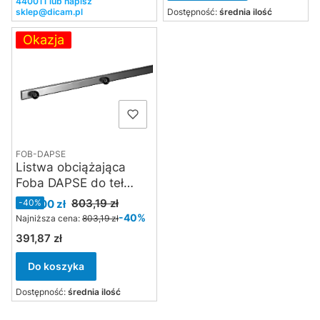
440011 lub napisz
sklep@dicam.pl
Dostępność:
średnia ilość
Okazja
FOB-DAPSE
Listwa obciążająca
Foba DAPSE do teł
kartonowych - długość
Cena promocyjna
803,19 zł
482,00 zł
-40%
3,55 m
-40%
Najniższa cena:
803,19 zł
391,87 zł
Cena
Do koszyka
Dostępność:
średnia ilość