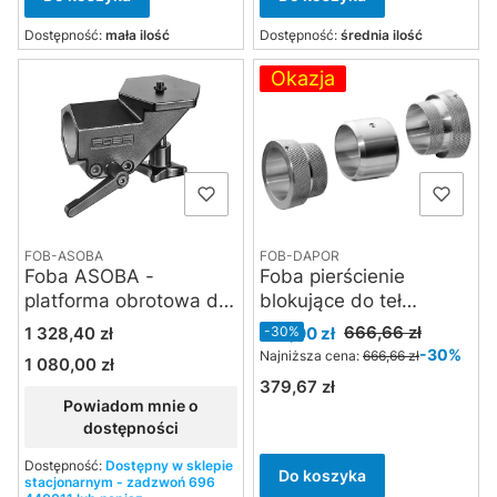
Dostępność:
mała ilość
Dostępność:
średnia ilość
Okazja
FOB-ASOBA
FOB-DAPOR
Foba ASOBA -
Foba pierścienie
platforma obrotowa do
blokujące do teł
statywu kolumnowego
kartonowych 3.55m
Cena
Cena promocyjna
666,66 zł
1 328,40 zł
467,00 zł
-30%
ASABA
DAPOR
-30%
Najniższa cena:
666,66 zł
1 080,00 zł
Cena
379,67 zł
Cena
Powiadom mnie o
dostępności
Dostępność:
Dostępny w sklepie
Do koszyka
stacjonarnym - zadzwoń 696