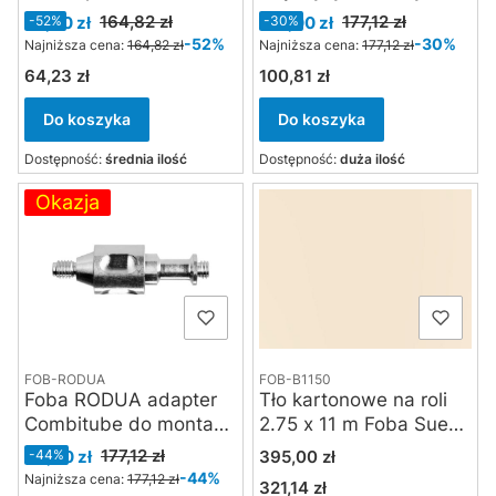
Manfrotto-Foba
Cena promocyjna
Cena promocyjna
177,12 zł
164,82 zł
124,00 zł
-30%
79,00 zł
-52%
Combitube
-30%
-52%
Najniższa cena:
177,12 zł
Najniższa cena:
164,82 zł
100,81 zł
64,23 zł
Cena
Cena
Do koszyka
Do koszyka
Dostępność:
średnia ilość
Dostępność:
duża ilość
Okazja
FOB-RODUA
FOB-B1150
Foba RODUA adapter
Tło kartonowe na roli
Combitube do montażu
2.75 x 11 m Foba Suede
lamp studyjnych
Gray
Cena promocyjna
Cena
177,12 zł
99,00 zł
-44%
395,00 zł
-44%
Najniższa cena:
177,12 zł
321,14 zł
Cena