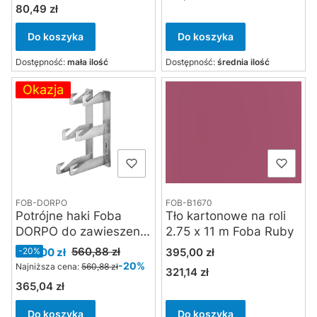
80,49 zł
Cena
Do koszyka
Do koszyka
Dostępność:
mała ilość
Dostępność:
średnia ilość
Okazja
FOB-DORPO
FOB-B1670
Potrójne haki Foba
Tło kartonowe na roli
DORPO do zawieszenia
2.75 x 11 m Foba Ruby
teł na ścianie
Cena promocyjna
Cena
560,88 zł
449,00 zł
-20%
395,00 zł
-20%
Najniższa cena:
560,88 zł
321,14 zł
Cena
365,04 zł
Cena
Do koszyka
Do koszyka