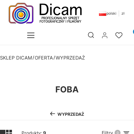
polski
zł
Pr
Otwórz wyszukiwarkę
SKLEP DICAM
OFERTA
WYPRZEDAŻ
FOBA
WYPRZEDAŻ
Filtry
Produkty:
9
0