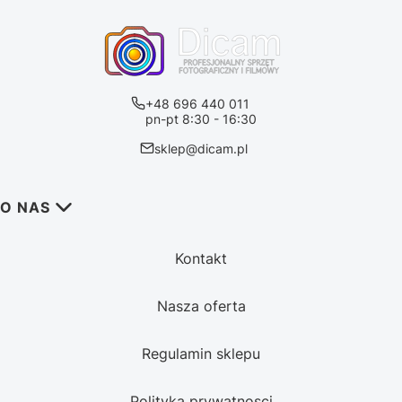
+48 696 440 011
pn-pt 8:30 - 16:30
sklep@dicam.pl
Linki w stopce
O NAS
Kontakt
Nasza oferta
Regulamin sklepu
Polityka prywatnosci