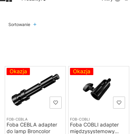
Sortowanie
Lista produktów
Okazja
Okazja
FOB-COBLI
FOB-CEBLA
Foba COBLI adapter
Foba CEBLA adapter
międzysystemowy
do lamp Broncolor