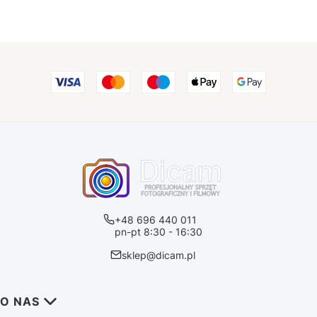
+48 696 440 011
pn-pt 8:30 - 16:30
sklep@dicam.pl
Linki w stopce
O NAS