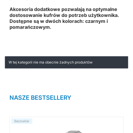
Akcesoria dodatkowe pozwalają na optymalne
dostosowanie kufrów do potrzeb użytkownika.
Dostępne są w dwóch kolorach: czarnym i
pomarańczowym.
Lista produktów
W tej kategorii nie ma obecnie żadnych produktów
NASZE BESTSELLERY
Bestseller