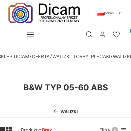
polski
zł
Pr
Otwórz wyszukiwarkę
SKLEP DICAM
OFERTA
WALIZKI, TORBY, PLECAKI
WALIZKI
B&W TYP 05-60 ABS
WALIZKI
Filtry
Produkty:
Brak
0