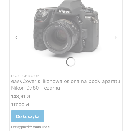
ECO-ECND780B
easyCover silikonowa osłona na body aparatu
Nikon D780 - czarna
Cena
143,91 zł
117,00 zł
Cena
Do koszyka
Dostępność:
mała ilość