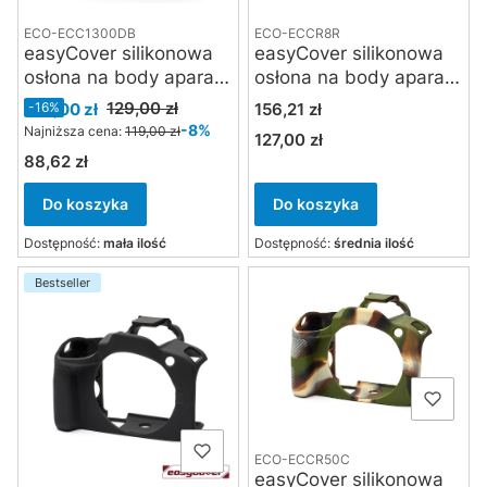
ECO-ECC1300DB
ECO-ECCR8R
easyCover silikonowa
easyCover silikonowa
osłona na body aparatu
osłona na body aparatu
Canon EOS 1300D /
Canon EOS R 8
Cena promocyjna
Cena
129,00 zł
109,00 zł
-16%
156,21 zł
2000D / T6 / T7 -
czerwona
-8%
Najniższa cena:
119,00 zł
127,00 zł
Cena
czarna
88,62 zł
Cena
Do koszyka
Do koszyka
Dostępność:
mała ilość
Dostępność:
średnia ilość
Bestseller
ECO-ECCR50C
easyCover silikonowa