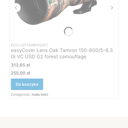
ECO-LOT150600G2FC
easyCover Lens Oak Tamron 150-600/5-6.3
Di VC USD G2 forest camouflage
Cena
313,65 zł
255,00 zł
Cena
Do koszyka
Dostępność:
mała ilość