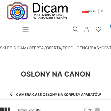
polski
zł
Pr
Otwórz wyszukiwarkę
SKLEP DICAM
OFERTA
OFERTA/PRODUCENCI
EASYCOV
OSŁONY NA CANON
CAMERA CASE OSŁONY NA KORPUSY APARATÓW
Filtry
Produkty:
99
0