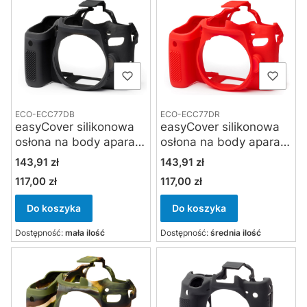
ECO-ECC77DB
ECO-ECC77DR
easyCover silikonowa
easyCover silikonowa
osłona na body aparatu
osłona na body aparatu
Canon EOS 77D -
Canon EOS 77D -
Cena
Cena
143,91 zł
143,91 zł
czarna
czerwona
117,00 zł
117,00 zł
Cena
Cena
Do koszyka
Do koszyka
Dostępność:
mała ilość
Dostępność:
średnia ilość