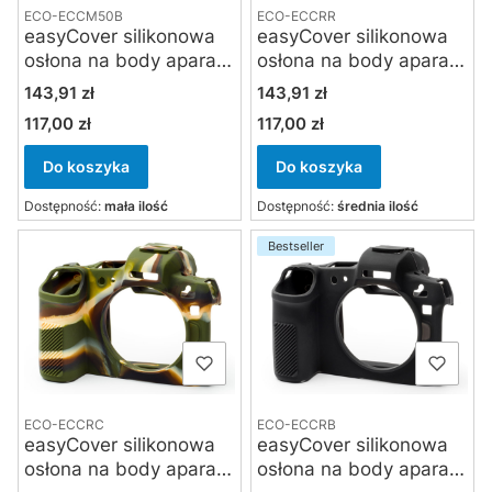
ECO-ECCM50B
ECO-ECCRR
easyCover silikonowa
easyCover silikonowa
osłona na body aparatu
osłona na body aparatu
Canon EOS M50/M50 II
Canon EOS R / Ra -
Cena
Cena
143,91 zł
143,91 zł
- czarna
czerwona
117,00 zł
117,00 zł
Cena
Cena
Do koszyka
Do koszyka
Dostępność:
mała ilość
Dostępność:
średnia ilość
Bestseller
ECO-ECCRC
ECO-ECCRB
easyCover silikonowa
easyCover silikonowa
osłona na body aparatu
osłona na body aparatu