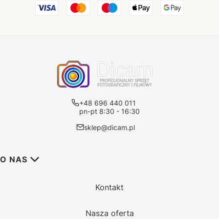
+48 696 440 011
pn-pt 8:30 - 16:30
sklep@dicam.pl
Linki w stopce
O NAS
Kontakt
Nasza oferta