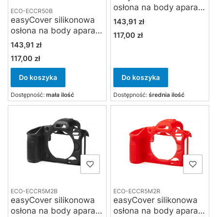
osłona na body aparatu
ECO-ECCR50B
Canon EOS R50
easyCover silikonowa
Cena
143,91 zł
kamuflaż
osłona na body aparatu
117,00 zł
Cena
Canon EOS R50 czarna
Cena
143,91 zł
117,00 zł
Cena
Do koszyka
Do koszyka
Dostępność:
mała ilość
Dostępność:
średnia ilość
ECO-ECCR5M2B
ECO-ECCR5M2R
easyCover silikonowa
easyCover silikonowa
osłona na body aparatu
osłona na body aparatu