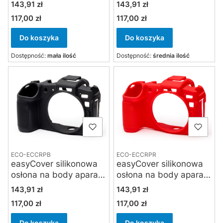
Canon EOS R / Ra -
Canon EOS R / Ra
Cena
Cena
143,91 zł
143,91 zł
kamuflaż
czarna
117,00 zł
117,00 zł
Cena
Cena
Do koszyka
Do koszyka
Dostępność:
mała ilość
Dostępność:
średnia ilość
ECO-ECCRPB
ECO-ECCRPR
easyCover silikonowa
easyCover silikonowa
osłona na body aparatu
osłona na body aparatu
Canon EOS RP - czarna
Canon EOS RP -
Cena
Cena
143,91 zł
143,91 zł
czerwona
117,00 zł
117,00 zł
Cena
Cena
Do koszyka
Do koszyka