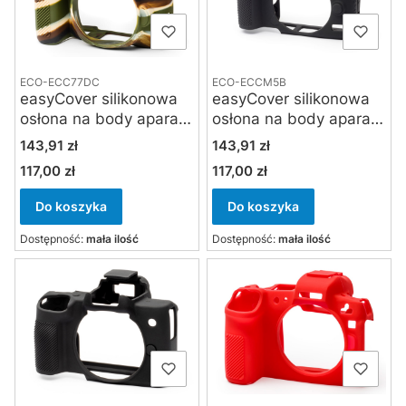
ECO-ECC77DC
ECO-ECCM5B
easyCover silikonowa
easyCover silikonowa
osłona na body aparatu
osłona na body aparatu
Canon EOS 77D -
Canon EOS M5 -
Cena
Cena
143,91 zł
143,91 zł
kamuflaż
czarna
117,00 zł
117,00 zł
Cena
Cena
Do koszyka
Do koszyka
Dostępność:
mała ilość
Dostępność:
mała ilość