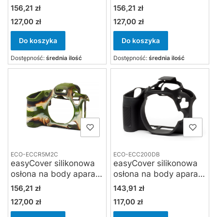
Canon EOS R5II czarna
Canon EOS R5II
Cena
Cena
156,21 zł
156,21 zł
czerwona
127,00 zł
127,00 zł
Cena
Cena
Do koszyka
Do koszyka
Dostępność:
średnia ilość
Dostępność:
średnia ilość
ECO-ECCR5M2C
ECO-ECC200DB
easyCover silikonowa
easyCover silikonowa
osłona na body aparatu
osłona na body aparatu
Canon EOS R5II
Canon EOS 200D /
Cena
Cena
156,21 zł
143,91 zł
kamuflaż
250D / SL2 / SL3
127,00 zł
117,00 zł
Cena
Cena
czarna