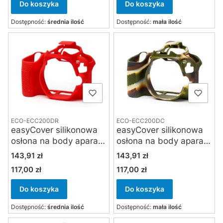
Do koszyka
Do koszyka
Dostępność:
średnia ilość
Dostępność:
mała ilość
ECO-ECC200DR
ECO-ECC200DC
easyCover silikonowa
easyCover silikonowa
osłona na body aparatu
osłona na body aparatu
Canon EOS 200D /
Canon EOS 200D /
Cena
Cena
143,91 zł
143,91 zł
250D / SL2 / SL3
250D / SL2 / SL3
117,00 zł
117,00 zł
Cena
Cena
czerwona
kamuflaż
Do koszyka
Do koszyka
Dostępność:
średnia ilość
Dostępność:
mała ilość