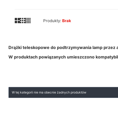
Produkty:
Brak
Drążki teleskopowe do podtrzymywania lamp przez a
W produktach powiązanych umieszczono kompatybil
Lista produktów
W tej kategorii nie ma obecnie żadnych produktów