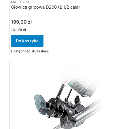
MAL-D200
Głowica gripowa D200 (2 1/2 cala)
Cena
199,00 zł
Cena
161,79 zł
Do koszyka
Dostępność:
duża ilość