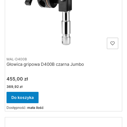
MAL-D400B
Głowica gripowa D400B czarna Jumbo
Cena
455,00 zł
Cena
369,92 zł
Do koszyka
Dostępność:
mała ilość