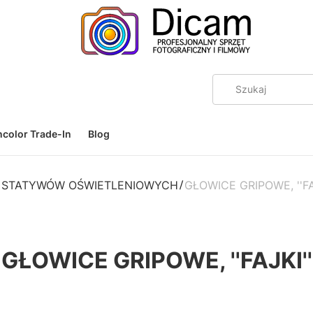
color Trade-In
Blog
O STATYWÓW OŚWIETLENIOWYCH
GŁOWICE GRIPOWE, ''FA
GŁOWICE GRIPOWE, ''FAJKI''