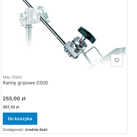
MAL-D500
Ramię gripowe D500
Cena
255,00 zł
Cena
207,32 zł
Do koszyka
Dostępność:
średnia ilość