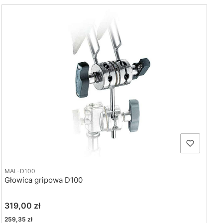
MAL-D100
Głowica gripowa D100
Cena
319,00 zł
Cena
259,35 zł