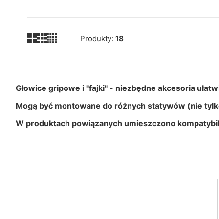
Produkty:
18
Głowice gripowe i ''fajki'' - niezbędne akcesoria uła
Mogą być montowane do różnych statywów (nie tylko
W produktach powiązanych umieszczono kompatybiln
Lista produktów