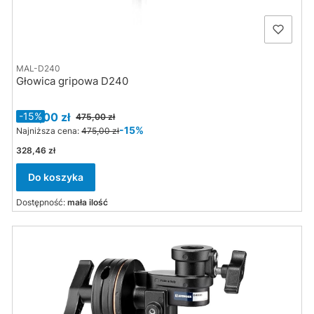
MAL-D240
Głowica gripowa D240
Cena promocyjna
404,00 zł
-15%
475,00 zł
-15%
Najniższa cena:
475,00 zł
Cena
328,46 zł
Do koszyka
Dostępność:
mała ilość