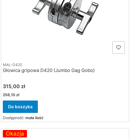
MAL-D420
Głowica gripowa D420 (Jumbo Gag Gobo)
Cena
315,00 zł
Cena
256,10 zł
Do koszyka
Dostępność:
mała ilość
Okazja