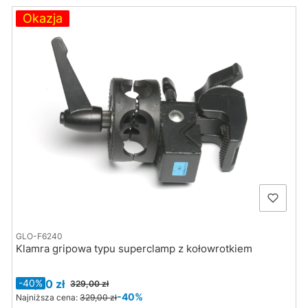
Okazja
GLO-F6240
Klamra gripowa typu superclamp z kołowrotkiem
Cena promocyjna
197,00 zł
-40%
329,00 zł
-40%
Najniższa cena:
329,00 zł