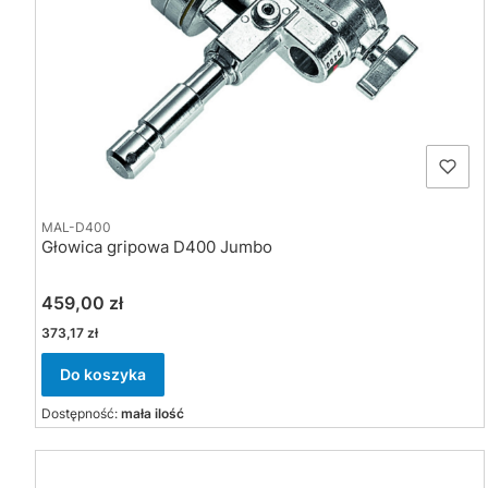
MAL-D400
Głowica gripowa D400 Jumbo
Cena
459,00 zł
Cena
373,17 zł
Do koszyka
Dostępność:
mała ilość