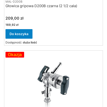
MAL-D200B
Głowica gripowa D200B czarna (2 1/2 cala)
Cena
209,00 zł
Cena
169,92 zł
Do koszyka
Dostępność:
duża ilość
Okazja