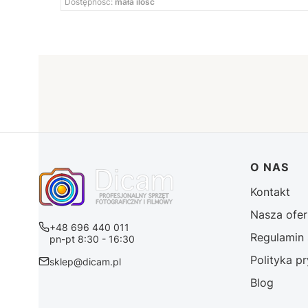
Dostępność:
mała ilość
Linki 
O NAS
Kontakt
Nasza ofer
+48 696 440 011
Regulamin 
pn-pt 8:30 - 16:30
Polityka p
sklep@dicam.pl
Blog