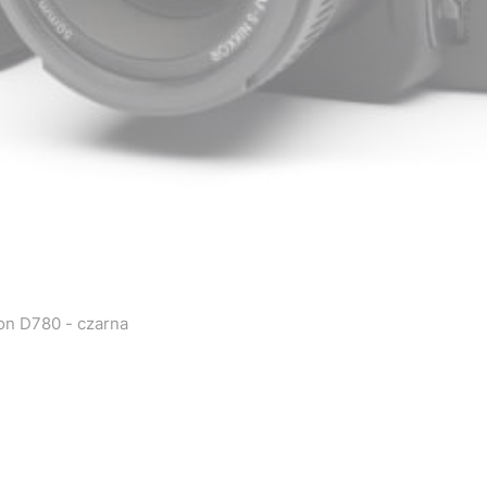
easyCover silikonowa osłona na body aparatu Nikon D780 - czarna