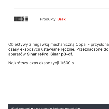
Produkty:
Brak
Obiektywy z migawką mechaniczną Copal - przysłona 
czasy ekspozycji ustawiane ręcznie. Przeznaczone do
aparatów
Sinar rePro, Sinar p3-df.
Najkrótszy czas ekspozycji 1/500 s
Lista produktów
W tej kategorii nie ma obecnie żadnych produktów