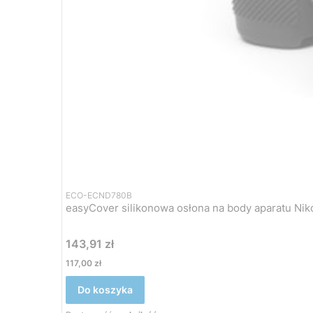
ECO-ECND780B
Cena
143,91 zł
Cena
117,00 zł
Do koszyka