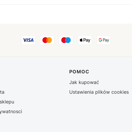
w stopce
POMOC
Jak kupować
ta
Ustawienia plików cookies
sklepu
rywatnosci