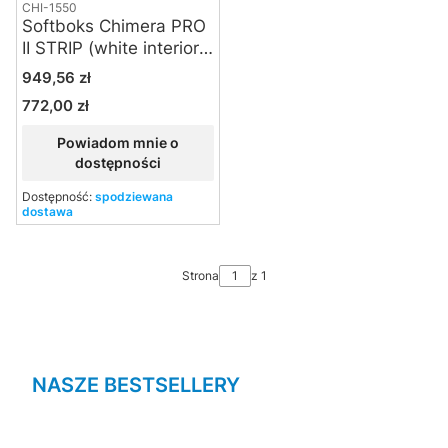
CHI-1550
Softboks Chimera PRO
II STRIP (white interior)
- Small
Cena
949,56 zł
772,00 zł
Cena
Powiadom mnie o
dostępności
Dostępność:
spodziewana
dostawa
Strona
z 1
NASZE BESTSELLERY