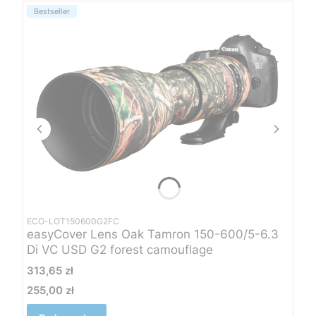
Bestseller
ECO-LOT150600G2FC
easyCover Lens Oak Tamron 150-600/5-6.3
Di VC USD G2 forest camouflage
Cena
313,65 zł
255,00 zł
Cena