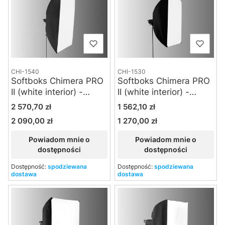
CHI-1540
CHI-1530
Softboks Chimera PRO
Softboks Chimera PRO
II (white interior) -
II (white interior) -
Large
Medium
Cena
Cena
2 570,70 zł
1 562,10 zł
2 090,00 zł
1 270,00 zł
Cena
Cena
Powiadom mnie o
Powiadom mnie o
dostępności
dostępności
Dostępność:
spodziewana
Dostępność:
spodziewana
dostawa
dostawa