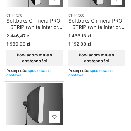
CHI-1560
CHI-1570
Softboks Chimera PRO
Softboks Chimera PRO
II STRIP (white interior)
II STRIP (white interior)
- Medium
- Large
Cena
Cena
1 466,16 zł
2 446,47 zł
1 192,00 zł
1 989,00 zł
Cena
Cena
Powiadom mnie o
Powiadom mnie o
dostępności
dostępności
Dostępność:
spodziewana
Dostępność:
spodziewana
dostawa
dostawa