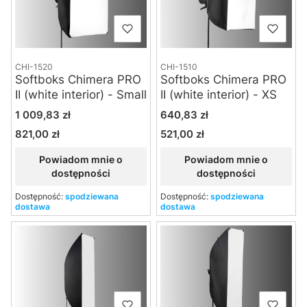
CHI-1520
CHI-1510
Softboks Chimera PRO
Softboks Chimera PRO
II (white interior) - Small
II (white interior) - XS
Cena
Cena
1 009,83 zł
640,83 zł
821,00 zł
521,00 zł
Cena
Cena
Powiadom mnie o
Powiadom mnie o
dostępności
dostępności
Dostępność:
spodziewana
Dostępność:
spodziewana
dostawa
dostawa