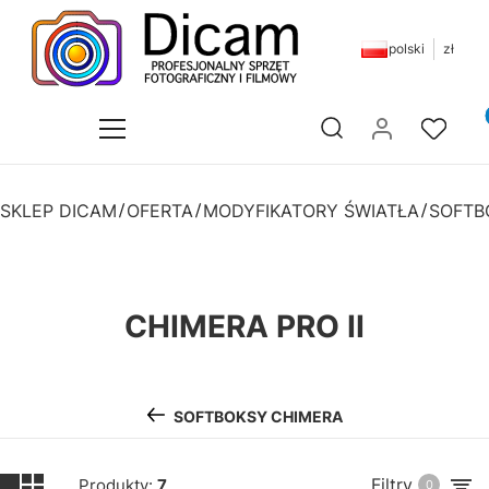
polski
zł
Pr
Otwórz wyszukiwarkę
SKLEP DICAM
OFERTA
MODYFIKATORY ŚWIATŁA
SOFTB
CHIMERA PRO II
SOFTBOKSY CHIMERA
Filtry
Produkty:
7
0