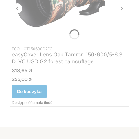
ECO-LOT150600G2FC
easyCover Lens Oak Tamron 150-600/5-6.3
Di VC USD G2 forest camouflage
Cena
313,65 zł
255,00 zł
Cena
Do koszyka
Dostępność:
mała ilość