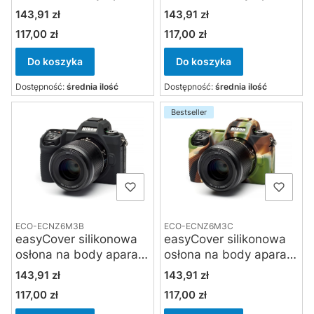
Nikon Z50 II - kamuflaż
Nikon Z50 II - żółta
Cena
Cena
143,91 zł
143,91 zł
117,00 zł
117,00 zł
Cena
Cena
Do koszyka
Do koszyka
Dostępność:
średnia ilość
Dostępność:
średnia ilość
Bestseller
ECO-ECNZ6M3B
ECO-ECNZ6M3C
easyCover silikonowa
easyCover silikonowa
osłona na body aparatu
osłona na body aparatu
Nikon Z6 III - czarna
Nikon Z6 III - kamuflaż
Cena
Cena
143,91 zł
143,91 zł
117,00 zł
117,00 zł
Cena
Cena