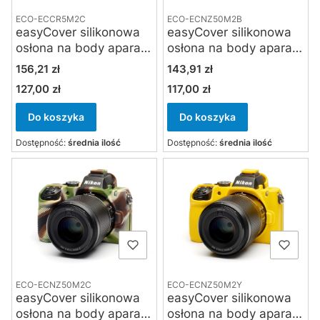
ECO-ECCR5M2C
ECO-ECNZ50M2B
easyCover silikonowa
easyCover silikonowa
osłona na body aparatu
osłona na body aparatu
Canon EOS R5II
Nikon Z50 II - czarna
Cena
Cena
156,21 zł
143,91 zł
kamuflaż
127,00 zł
117,00 zł
Cena
Cena
Do koszyka
Do koszyka
Dostępność:
średnia ilość
Dostępność:
średnia ilość
ECO-ECNZ50M2C
ECO-ECNZ50M2Y
easyCover silikonowa
easyCover silikonowa
osłona na body aparatu
osłona na body aparatu