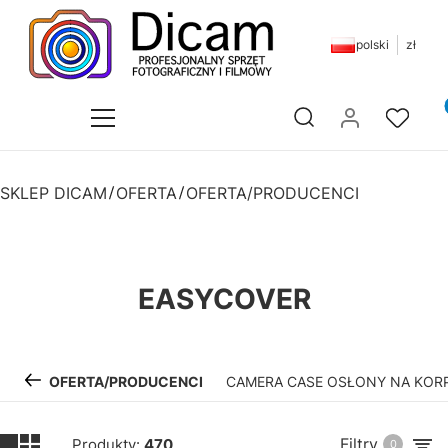
polski
zł
Pr
Otwórz wyszukiwarkę
SKLEP DICAM
OFERTA
OFERTA/PRODUCENCI
EASYCOVER
OFERTA/PRODUCENCI
CAMERA CASE OSŁONY NA KOR
Filtry
Produkty:
470
0