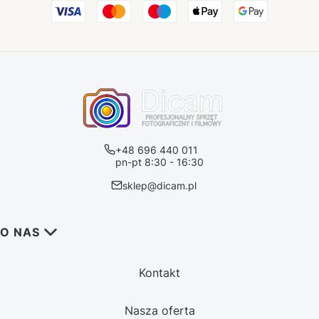
+48 696 440 011
pn-pt 8:30 - 16:30
sklep@dicam.pl
Linki w stopce
O NAS
Kontakt
Nasza oferta