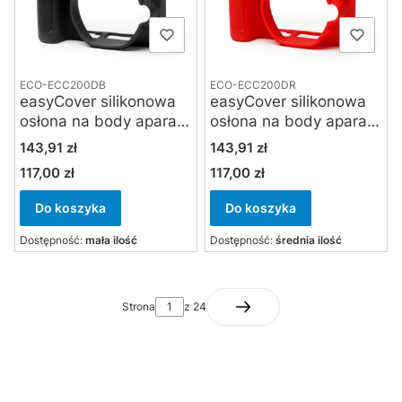
ECO-ECC200DB
ECO-ECC200DR
easyCover silikonowa
easyCover silikonowa
osłona na body aparatu
osłona na body aparatu
Canon EOS 200D /
Canon EOS 200D /
Cena
Cena
143,91 zł
143,91 zł
250D / SL2 / SL3
250D / SL2 / SL3
117,00 zł
117,00 zł
Cena
Cena
czarna
czerwona
Do koszyka
Do koszyka
Dostępność:
mała ilość
Dostępność:
średnia ilość
Strona
z 24