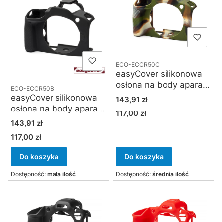
ECO-ECCR50C
easyCover silikonowa
osłona na body aparatu
ECO-ECCR50B
Canon EOS R50
easyCover silikonowa
Cena
143,91 zł
kamuflaż
osłona na body aparatu
117,00 zł
Cena
Canon EOS R50 czarna
Cena
143,91 zł
117,00 zł
Cena
Do koszyka
Do koszyka
Dostępność:
mała ilość
Dostępność:
średnia ilość