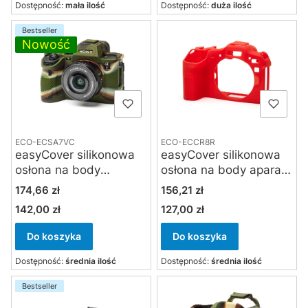
Dostępność:
mała ilość
Dostępność:
duża ilość
Bestseller
Nowość
ECO-ECSA7VC
ECO-ECCR8R
easyCover silikonowa
easyCover silikonowa
osłona na body
osłona na body aparatu
aparatów Sony A7 V,
Canon EOS R 8
Cena
Cena
174,66 zł
156,21 zł
Sony A7 R VI kamuflaż
czerwona
142,00 zł
127,00 zł
Cena
Cena
Do koszyka
Do koszyka
Dostępność:
średnia ilość
Dostępność:
średnia ilość
Bestseller