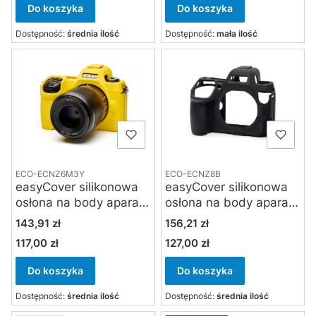
Do koszyka
Do koszyka
Dostępność:
średnia ilość
Dostępność:
mała ilość
ECO-ECNZ6M3Y
ECO-ECNZ8B
easyCover silikonowa
easyCover silikonowa
osłona na body aparatu
osłona na body aparatu
Nikon Z6 III - żółta
Nikon Z8 - czarna
Cena
Cena
143,91 zł
156,21 zł
117,00 zł
127,00 zł
Cena
Cena
Do koszyka
Do koszyka
Dostępność:
średnia ilość
Dostępność:
średnia ilość