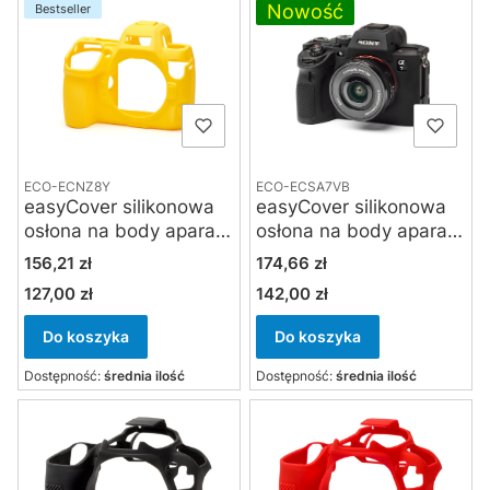
Nowość
Bestseller
ECO-ECNZ8Y
ECO-ECSA7VB
easyCover silikonowa
easyCover silikonowa
osłona na body aparatu
osłona na body aparatu
Nikon Z8 - żółta
Sony A7 V , Sony A7 R
Cena
Cena
156,21 zł
174,66 zł
VI czarna
127,00 zł
142,00 zł
Cena
Cena
Do koszyka
Do koszyka
Dostępność:
średnia ilość
Dostępność:
średnia ilość