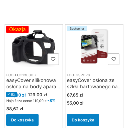
Lista produktów
Okazja
Bestseller
ECO-ECC1300DB
ECO-GSPCR8
easyCover silikonowa
easyCover osłona ze
osłona na body aparatu
szkła hartowanego na
Canon EOS 1300D /
wyświetlacz Canon R8,
Cena promocyjna
Cena
129,00 zł
109,00 zł
-16%
67,65 zł
2000D / T6 / T7 -
R50, R100
-8%
Najniższa cena:
119,00 zł
55,00 zł
Cena
czarna
88,62 zł
Cena
Do koszyka
Do koszyka