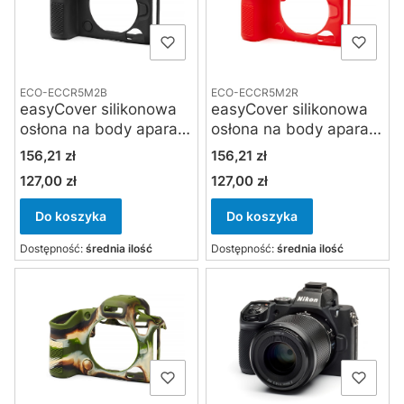
ECO-ECCR5M2B
ECO-ECCR5M2R
easyCover silikonowa
easyCover silikonowa
osłona na body aparatu
osłona na body aparatu
Canon EOS R5II czarna
Canon EOS R5II
Cena
Cena
156,21 zł
156,21 zł
czerwona
127,00 zł
127,00 zł
Cena
Cena
Do koszyka
Do koszyka
Dostępność:
średnia ilość
Dostępność:
średnia ilość