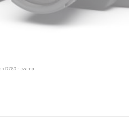
easyCover silikonowa osłona na body aparatu Nikon D780 - czarna