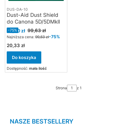
DUS-DA-10
Dust-Aid Dust Shield
do Canona 5D/5DMkII
Cena promocyjna
99,63 zł
25,00 zł
-75%
-75%
Najniższa cena:
99,63 zł
20,33 zł
Cena
Do koszyka
Dostępność:
mała ilość
Strona
z 1
NASZE BESTSELLERY