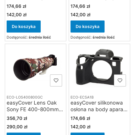
aparatów Sony A7 V,
Sony A7 V , Sony A7 R
Cena
Cena
174,66 zł
174,66 zł
Sony A7 R VI kamuflaż
VI czarna
142,00 zł
142,00 zł
Cena
Cena
Do koszyka
Do koszyka
Dostępność:
średnia ilość
Dostępność:
średnia ilość
ECO-LOS400800GC
ECO-ECSA1B
easyCover Lens Oak
easyCover silikonowa
Sony FE 400-800mm
osłona na body aparatu
F/6.3-8 G OSS green
Sony A1 - czarna
Cena
Cena
356,70 zł
174,66 zł
camouflage
290,00 zł
142,00 zł
Cena
Cena