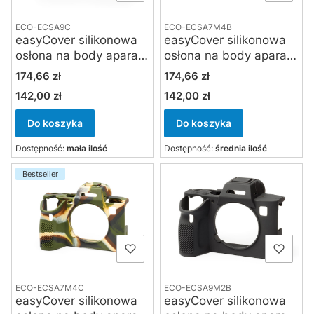
ECO-ECSA9C
ECO-ECSA7M4B
easyCover silikonowa
easyCover silikonowa
osłona na body aparatu
osłona na body aparatu
Sony A7 III / A7 RIII / A9
Sony A7 mark IV i Sony
Cena
Cena
174,66 zł
174,66 zł
- kamuflaż
A7 R5 - czarna
142,00 zł
142,00 zł
Cena
Cena
Do koszyka
Do koszyka
Dostępność:
mała ilość
Dostępność:
średnia ilość
Bestseller
ECO-ECSA7M4C
ECO-ECSA9M2B
easyCover silikonowa
easyCover silikonowa