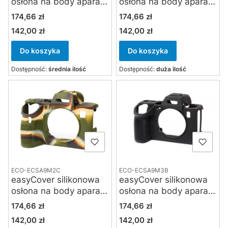
osłona na body aparatu
osłona na body aparatu
Sony A7 mark IV i Sony
Sony A7 R4 / A9 II -
Cena
Cena
174,66 zł
174,66 zł
A7 R5 - kamuflaż
czarna
142,00 zł
142,00 zł
Cena
Cena
Do koszyka
Do koszyka
Dostępność:
średnia ilość
Dostępność:
duża ilość
ECO-ECSA9M2C
ECO-ECSA9M3B
easyCover silikonowa
easyCover silikonowa
osłona na body aparatu
osłona na body aparatu
Sony A7 R4 / A9 II -
Sony A9 III / Sony A1 II -
Cena
Cena
174,66 zł
174,66 zł
kamuflaż
czarna
142,00 zł
142,00 zł
Cena
Cena