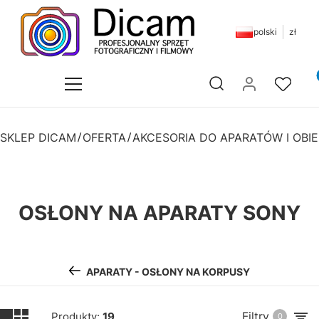
polski
zł
Pr
Otwórz wyszukiwarkę
SKLEP DICAM
OFERTA
AKCESORIA DO APARATÓW I OB
OSŁONY NA APARATY SONY
APARATY - OSŁONY NA KORPUSY
Filtry
Produkty:
19
0