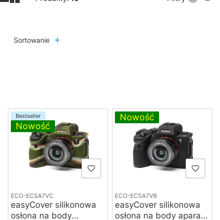
Sortowanie
Lista produktów
Nowość
Bestseller
Nowość
ECO-ECSA7VC
ECO-ECSA7VB
easyCover silikonowa
easyCover silikonowa
osłona na body
osłona na body aparatu