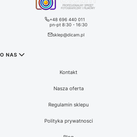
+48 696 440 011
pn-pt 8:30 - 16:30
sklep@dicam.pl
Linki w stopce
O NAS
Kontakt
Nasza oferta
Regulamin sklepu
Polityka prywatnosci
Blog