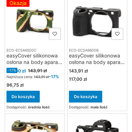
Okazja
ECO-ECSA6500C
ECO-ECSA6600B
easyCover silikonowa
easyCover silikonowa
osłona na body aparatu
osłona na body aparatu
Sony A6500 - kamuflaż
Sony A6600 - czarna
Cena promocyjna
Cena
143,91 zł
119,00 zł
-17%
143,91 zł
-17%
Najniższa cena:
143,91 zł
117,00 zł
Cena
96,75 zł
Cena
Do koszyka
Do koszyka
Dostępność:
średnia ilość
Dostępność:
mała ilość