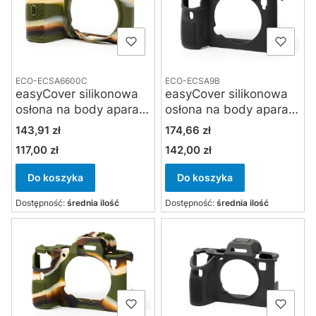
ECO-ECSA6600C
ECO-ECSA9B
easyCover silikonowa
easyCover silikonowa
osłona na body aparatu
osłona na body aparatu
Sony A6600 - kamuflaż
Sony A7 III / A7 RIII / A9
Cena
Cena
143,91 zł
174,66 zł
- czarna
117,00 zł
142,00 zł
Cena
Cena
Do koszyka
Do koszyka
Dostępność:
średnia ilość
Dostępność:
średnia ilość