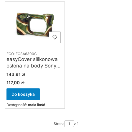
ECO-ECSA6300C
easyCover silikonowa
osłona na body Sony
A6000 / A6100 /
Cena
143,91 zł
A6300 / A6400 -
117,00 zł
Cena
kamuflaż
Do koszyka
Dostępność:
mała ilość
Strona
z 1