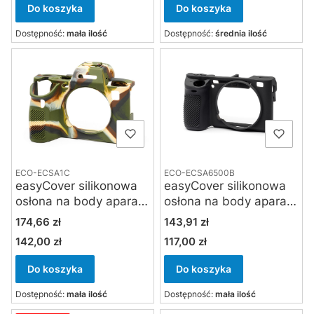
Do koszyka
Do koszyka
Dostępność:
mała ilość
Dostępność:
średnia ilość
ECO-ECSA1C
ECO-ECSA6500B
easyCover silikonowa
easyCover silikonowa
osłona na body aparatu
osłona na body aparatu
Sony A1 - kamuflaż
Sony A6500 - czarna
Cena
Cena
174,66 zł
143,91 zł
142,00 zł
117,00 zł
Cena
Cena
Do koszyka
Do koszyka
Dostępność:
mała ilość
Dostępność:
mała ilość