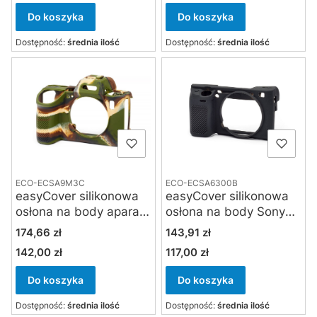
Do koszyka
Do koszyka
Dostępność:
średnia ilość
Dostępność:
średnia ilość
ECO-ECSA9M3C
ECO-ECSA6300B
easyCover silikonowa
easyCover silikonowa
osłona na body aparatu
osłona na body Sony
Sony A9 III, Sony A1 II -
A6000 / A6100 /
Cena
Cena
174,66 zł
143,91 zł
kamuflaż
A6300 / A6400 -
142,00 zł
117,00 zł
Cena
Cena
czarna
Do koszyka
Do koszyka
Dostępność:
średnia ilość
Dostępność:
średnia ilość