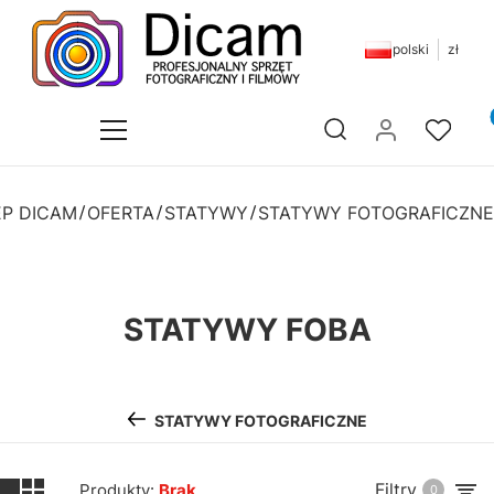
polski
zł
Pr
Otwórz wyszukiwarkę
EP DICAM
OFERTA
STATYWY
STATYWY FOTOGRAFICZNE
STATYWY FOBA
STATYWY FOTOGRAFICZNE
Filtry
Produkty:
Brak
0