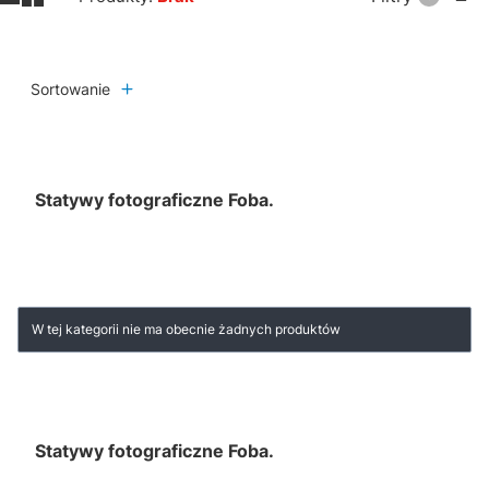
Sortowanie
Statywy fotograficzne Foba.
Lista produktów
W tej kategorii nie ma obecnie żadnych produktów
Statywy fotograficzne Foba.