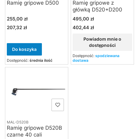
Ramię gripowe D500
Ramię gripowe z
główką D520+D200
Cena
Cena
255,00 zł
495,00 zł
207,32 zł
402,44 zł
Cena
Cena
Powiadom mnie o
dostępności
Do koszyka
Dostępność:
spodziewana
Dostępność:
średnia ilość
dostawa
MAL-D520B
Ramię gripowe D520B
czarne 40 cali