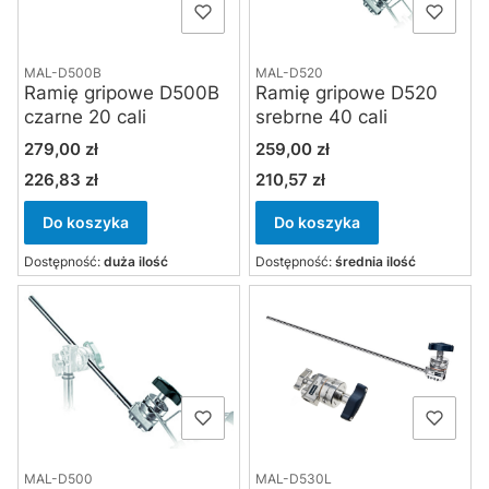
MAL-D500B
MAL-D520
Ramię gripowe D500B
Ramię gripowe D520
czarne 20 cali
srebrne 40 cali
Cena
Cena
279,00 zł
259,00 zł
226,83 zł
210,57 zł
Cena
Cena
Do koszyka
Do koszyka
Dostępność:
duża ilość
Dostępność:
średnia ilość
MAL-D500
MAL-D530L