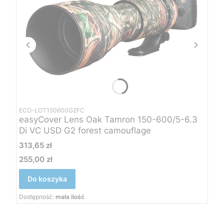
ECO-LOT150600G2FC
easyCover Lens Oak Tamron 150-600/5-6.3
Di VC USD G2 forest camouflage
Cena
313,65 zł
255,00 zł
Cena
Do koszyka
Dostępność:
mała ilość