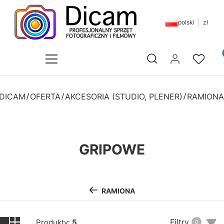
polski
zł
Pr
Otwórz wyszukiwarkę
 DICAM
OFERTA
AKCESORIA (STUDIO, PLENER)
RAMIONA
GRIPOWE
RAMIONA
Filtry
Produkty:
5
0