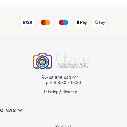
+48 696 440 011
pn-pt 8:30 - 16:30
sklep@dicam.pl
Linki w stopce
O NAS
Kontakt