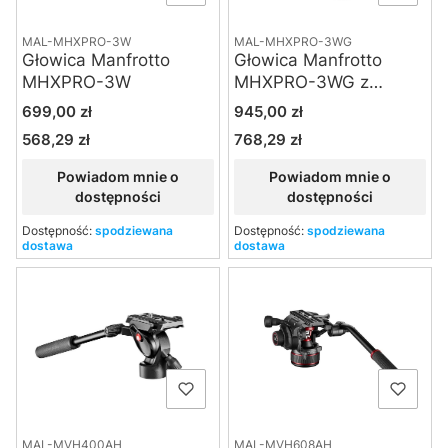
MAL-MHXPRO-3W
MAL-MHXPRO-3WG
Głowica Manfrotto
Głowica Manfrotto
MHXPRO-3W
MHXPRO-3WG z
przekładnią zębatą
Cena
Cena
699,00 zł
945,00 zł
568,29 zł
768,29 zł
Cena
Cena
Powiadom mnie o
Powiadom mnie o
dostępności
dostępności
Dostępność:
spodziewana
Dostępność:
spodziewana
dostawa
dostawa
MAL-MVH400AH
MAL-MVH608AH