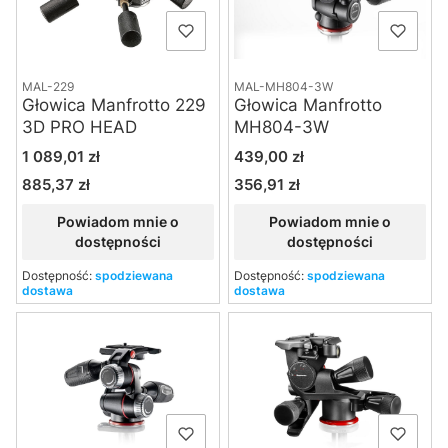
MAL-229
MAL-MH804-3W
Głowica Manfrotto 229
Głowica Manfrotto
3D PRO HEAD
MH804-3W
Cena
Cena
1 089,01 zł
439,00 zł
885,37 zł
356,91 zł
Cena
Cena
Powiadom mnie o
Powiadom mnie o
dostępności
dostępności
Dostępność:
spodziewana
Dostępność:
spodziewana
dostawa
dostawa