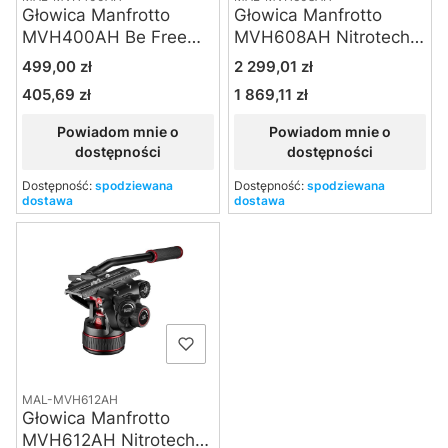
Głowica Manfrotto
Głowica Manfrotto
MVH400AH Be Free
MVH608AH Nitrotech
Live
608
Cena
Cena
499,00 zł
2 299,01 zł
405,69 zł
1 869,11 zł
Cena
Cena
Powiadom mnie o
Powiadom mnie o
dostępności
dostępności
Dostępność:
spodziewana
Dostępność:
spodziewana
dostawa
dostawa
MAL-MVH612AH
Głowica Manfrotto
MVH612AH Nitrotech