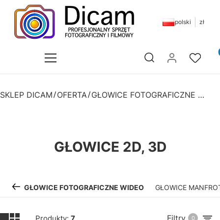
polski
zł
Pr
Otwórz wyszukiwarkę
SKLEP DICAM
OFERTA
GŁOWICE FOTOGRAFICZNE WIDEO
GŁOWICE 2D, 3D
GŁOWICE FOTOGRAFICZNE WIDEO
GŁOWICE MANFRO
Filtry
Produkty:
7
0