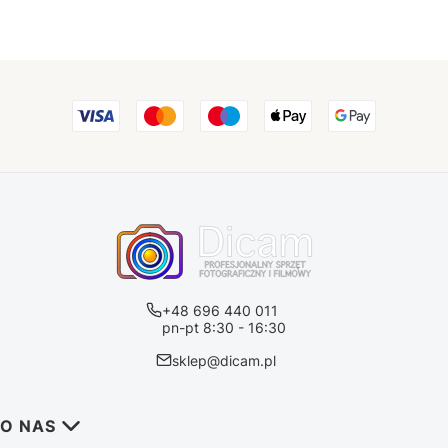
+48 696 440 011
pn-pt 8:30 - 16:30
sklep@dicam.pl
Linki w stopce
O NAS