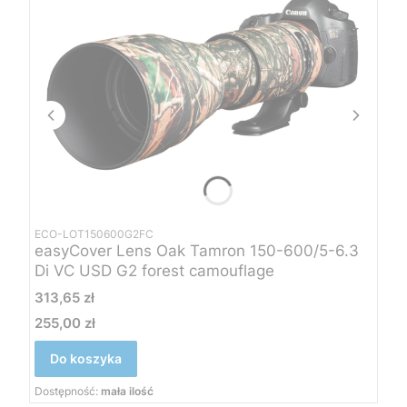
ECO-LOT150600G2FC
easyCover Lens Oak Tamron 150-600/5-6.3
Di VC USD G2 forest camouflage
Cena
313,65 zł
255,00 zł
Cena
Do koszyka
Dostępność:
mała ilość