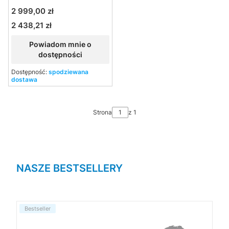
612
Cena
2 999,00 zł
2 438,21 zł
Cena
Powiadom mnie o
dostępności
Dostępność:
spodziewana
dostawa
Strona
z 1
NASZE BESTSELLERY
Bestseller