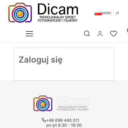
polski
zł
Pr
Otwórz wyszukiwarkę
Zaloguj się
+48 696 440 011
pn-pt 8:30 - 16:30