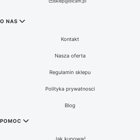
sklep@dicam.pl
Linki w stopce
O NAS
Kontakt
Nasza oferta
Regulamin sklepu
Polityka prywatnosci
Blog
POMOC
Jak kupować