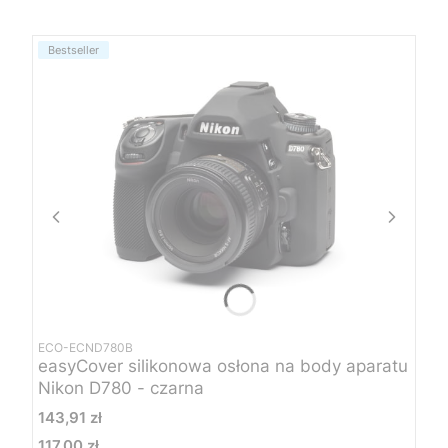
Bestseller
ECO-ECND780B
easyCover silikonowa osłona na body aparatu
Nikon D780 - czarna
Cena
143,91 zł
117,00 zł
Cena