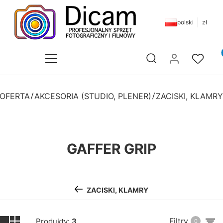
polski
zł
Pr
Otwórz wyszukiwarkę
OFERTA
AKCESORIA (STUDIO, PLENER)
ZACISKI, KLAMRY
GAFFER GRIP
ZACISKI, KLAMRY
Filtry
Produkty:
3
0