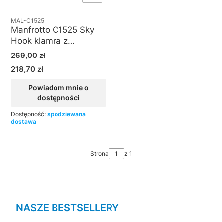
MAL-C1525
Manfrotto C1525 Sky
Hook klamra z
regulowanym
Cena
269,00 zł
rozstawem szczęk
218,70 zł
Cena
Powiadom mnie o
dostępności
Dostępność:
spodziewana
dostawa
Strona
z 1
NASZE BESTSELLERY