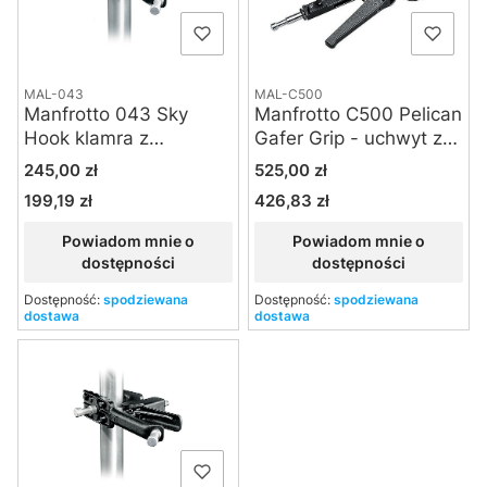
MAL-043
MAL-C500
Manfrotto 043 Sky
Manfrotto C500 Pelican
Hook klamra z
Gafer Grip - uchwyt z
regulowanym
blokadą
Cena
Cena
245,00 zł
525,00 zł
rozstawem szczęk
199,19 zł
426,83 zł
Cena
Cena
Powiadom mnie o
Powiadom mnie o
dostępności
dostępności
Dostępność:
spodziewana
Dostępność:
spodziewana
dostawa
dostawa