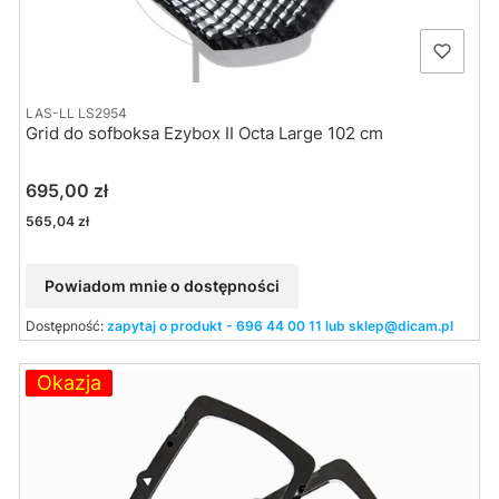
LAS-LL LS2954
Grid do sofboksa Ezybox II Octa Large 102 cm
Cena
695,00 zł
Cena
565,04 zł
Powiadom mnie o dostępności
Dostępność:
zapytaj o produkt - 696 44 00 11 lub sklep@dicam.pl
Okazja