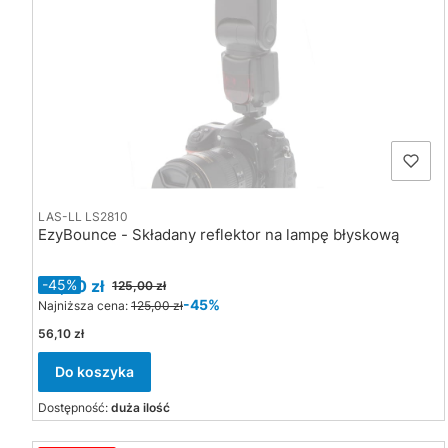
LAS-LL LS2810
EzyBounce - Składany reflektor na lampę błyskową
Cena promocyjna
69,00 zł
-45%
125,00 zł
-45%
Najniższa cena:
125,00 zł
Cena
56,10 zł
Do koszyka
Dostępność:
duża ilość