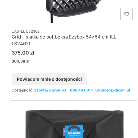
LAS-LL LS2962
Grid – siatka do softboksa Ezybox 54x54 cm (LL
LS2462)
Cena
375,00 zł
Cena
304,88 zł
Powiadom mnie o dostępności
Dostępność:
zapytaj o produkt - 696 44 00 11 lub sklep@dicam.pl