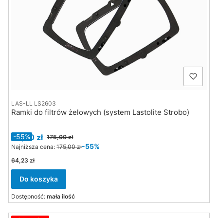
LAS-LL LS2603
Ramki do filtrów żelowych (system Lastolite Strobo)
Cena promocyjna
79,00 zł
-55%
175,00 zł
-55%
Najniższa cena:
175,00 zł
Cena
64,23 zł
Do koszyka
Dostępność:
mała ilość