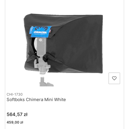
CHI-1730
Softboks Chimera Mini White
Cena
564,57 zł
Cena
459,00 zł