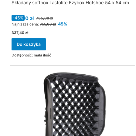
Składany softbox Lastolite Ezybox Hotshoe 54 x 54 cm
Cena promocyjna
415,00 zł
-45%
755,00 zł
-45%
Najniższa cena:
755,00 zł
Cena
337,40 zł
Do koszyka
Dostępność:
mała ilość