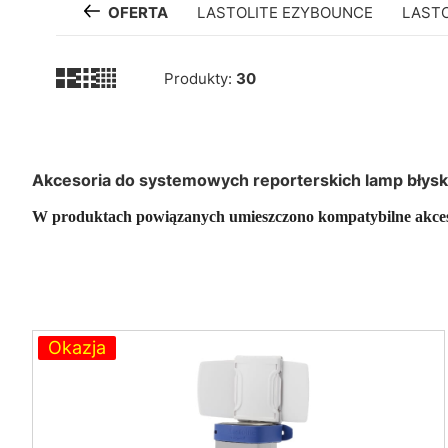
OFERTA
LASTOLITE EZYBOUNCE
LASTO
Produkty:
30
Akcesoria do systemowych reporterskich lamp błysk
W produktach powiązanych umieszczono kompatybilne akces
Lista produktów
Okazja