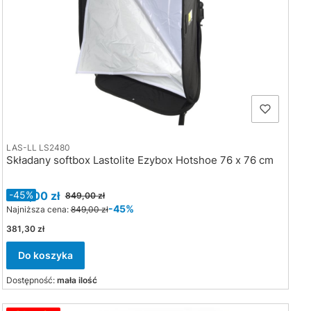
LAS-LL LS2480
Składany softbox Lastolite Ezybox Hotshoe 76 x 76 cm
Cena promocyjna
469,00 zł
-45%
849,00 zł
-45%
Najniższa cena:
849,00 zł
Cena
381,30 zł
Do koszyka
Dostępność:
mała ilość