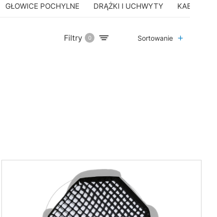
GŁOWICE POCHYLNE
DRĄŻKI I UCHWYTY
KABLE SY
Filtry
Sortowanie
0