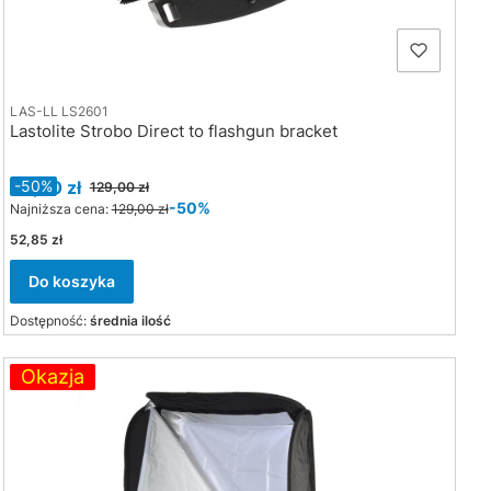
LAS-LL LS2601
Lastolite Strobo Direct to flashgun bracket
Cena promocyjna
65,00 zł
-50%
129,00 zł
-50%
Najniższa cena:
129,00 zł
Cena
52,85 zł
Do koszyka
Dostępność:
średnia ilość
Okazja