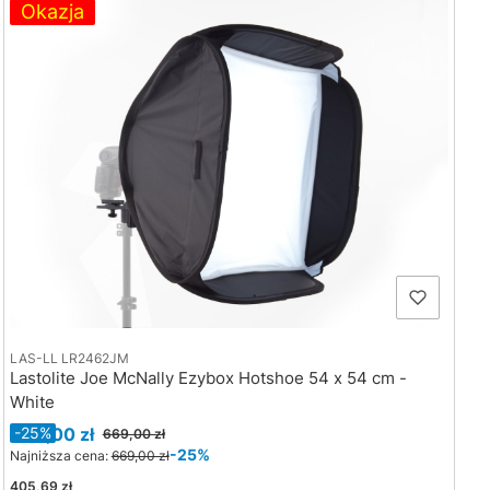
Okazja
LAS-LL LR2462JM
Lastolite Joe McNally Ezybox Hotshoe 54 x 54 cm -
White
Cena promocyjna
499,00 zł
-25%
669,00 zł
-25%
Najniższa cena:
669,00 zł
Cena
405,69 zł