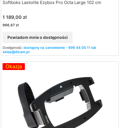
Softboks Lastolite Ezybox Pro Octa Large 102 cm
Cena
1 189,00 zł
Cena
966,67 zł
Powiadom mnie o dostępności
Dostępność:
dostępny na zamówienie - 696 44 00 11 lub
sklep@dicam.pl
Okazja