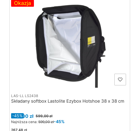
Okazja
LAS-LL LS2438
Składany softbox Lastolite Ezybox Hotshoe 38 x 38 cm
Cena promocyjna
329,00 zł
-45%
599,00 zł
-45%
Najniższa cena:
599,00 zł
Cena
267,48 zł