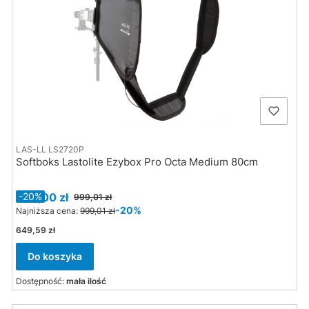
LAS-LL LS2720P
Softboks Lastolite Ezybox Pro Octa Medium 80cm
Cena promocyjna
799,00 zł
-20%
999,01 zł
-20%
Najniższa cena:
999,01 zł
Cena
649,59 zł
Do koszyka
Dostępność:
mała ilość