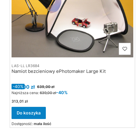
LAS-LL LR3684
Namiot bezcieniowy ePhotomaker Large Kit
Cena promocyjna
385,00 zł
-40%
639,00 zł
-40%
Najniższa cena:
639,00 zł
Cena
313,01 zł
Do koszyka
Dostępność:
mała ilość