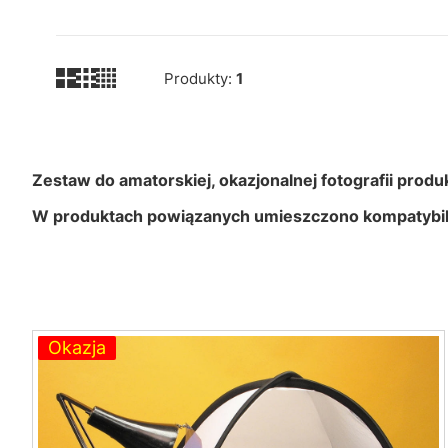
Produkty:
1
Zestaw do amatorskiej, okazjonalnej fotografii produ
W produktach powiązanych umieszczono kompatybil
Lista produktów
Okazja