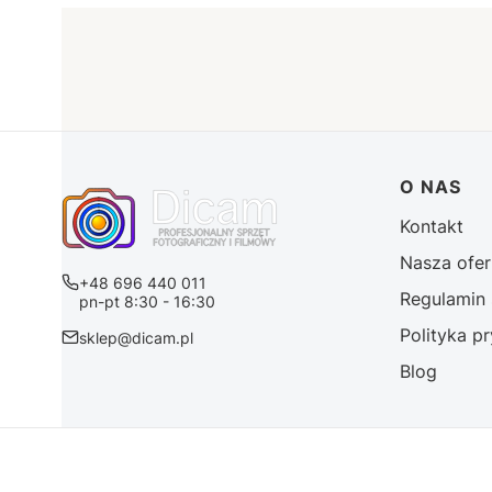
Linki 
O NAS
Kontakt
Nasza ofer
+48 696 440 011
Regulamin 
pn-pt 8:30 - 16:30
Polityka p
sklep@dicam.pl
Blog