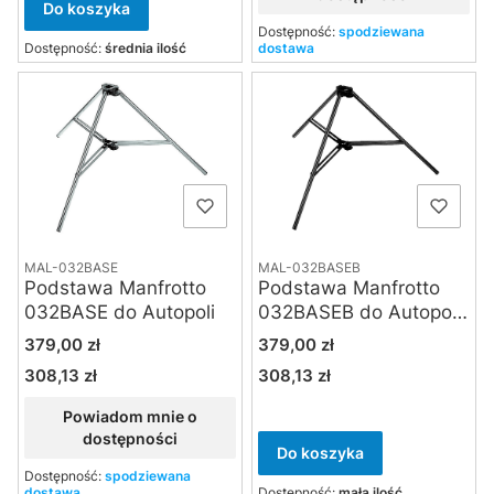
Do koszyka
Dostępność:
spodziewana
Dostępność:
średnia ilość
dostawa
MAL-032BASE
MAL-032BASEB
Podstawa Manfrotto
Podstawa Manfrotto
032BASE do Autopoli
032BASEB do Autopoli
czarna
Cena
Cena
379,00 zł
379,00 zł
308,13 zł
308,13 zł
Cena
Cena
Powiadom mnie o
dostępności
Do koszyka
Dostępność:
spodziewana
dostawa
Dostępność:
mała ilość