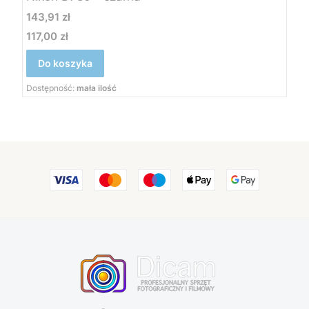
Cena
143,91 zł
117,00 zł
Cena
Do koszyka
Dostępność:
mała ilość