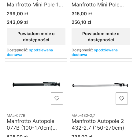
Manfrotto Mini Pole 170
Manfrotto Mini Pole
(330 cm)
170B (330 cm) czarna
Cena
Cena
299,00 zł
315,00 zł
243,09 zł
256,10 zł
Cena
Cena
Powiadom mnie o
Powiadom mnie o
dostępności
dostępności
Dostępność:
spodziewana
Dostępność:
spodziewana
dostawa
dostawa
MAL-077B
MAL-432-2,7
Manfrotto Autopole
Manfrotto Autopole 2
077B (100-170cm)
432-2.7 (150-270cm)
czarna
Cena
Cena
625,00 zł
735,00 zł