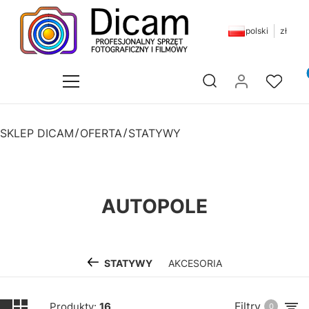
polski
zł
Pr
Otwórz wyszukiwarkę
SKLEP DICAM
OFERTA
STATYWY
AUTOPOLE
STATYWY
AKCESORIA
Filtry
Produkty:
16
0