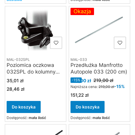
Okazja
MAL-032SPL
MAL-033
Poziomica oczkowa
Przedłużka Manfrotto
032SPL do kolumny
Autopole 033 (200 cm)
Autopole
Cena
Cena promocyjna
219,00 zł
35,01 zł
186,00 zł
-15%
-15%
Najniższa cena:
219,00 zł
28,46 zł
Cena
151,22 zł
Cena
Do koszyka
Do koszyka
Dostępność:
mała ilość
Dostępność:
mała ilość