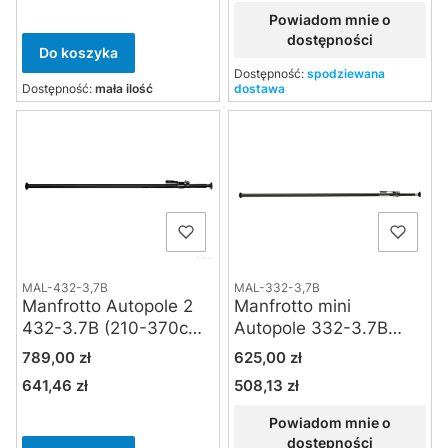
Powiadom mnie o
dostępności
Do koszyka
Dostępność:
spodziewana
Dostępność:
mała ilość
dostawa
MAL-432-3,7B
MAL-332-3,7B
Manfrotto Autopole 2
Manfrotto mini
432-3.7B (210-370cm)
Autopole 332-3.7B
czarna
(210-370cm) czarne
Cena
Cena
789,00 zł
625,00 zł
641,46 zł
508,13 zł
Cena
Cena
Powiadom mnie o
dostępności