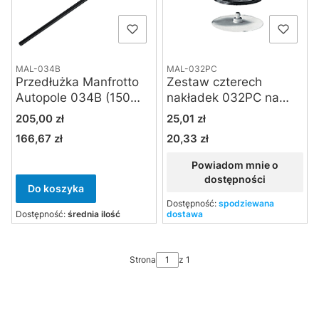
MAL-034B
MAL-032PC
Przedłużka Manfrotto
Zestaw czterech
Autopole 034B (150
nakładek 032PC na
cm) czarna
stopy Autopola
Cena
Cena
205,00 zł
25,01 zł
166,67 zł
20,33 zł
Cena
Cena
Powiadom mnie o
dostępności
Do koszyka
Dostępność:
spodziewana
Dostępność:
średnia ilość
dostawa
Strona
z 1