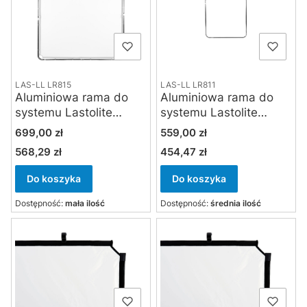
LAS-LL LR815
LAS-LL LR811
Aluminiowa rama do
Aluminiowa rama do
systemu Lastolite
systemu Lastolite
Skylite Rapid midi 1.5 x
Skylite Rapid small 1.1 x
Cena
Cena
699,00 zł
559,00 zł
1.5 m
1.1 m
568,29 zł
454,47 zł
Cena
Cena
Do koszyka
Do koszyka
Dostępność:
mała ilość
Dostępność:
średnia ilość