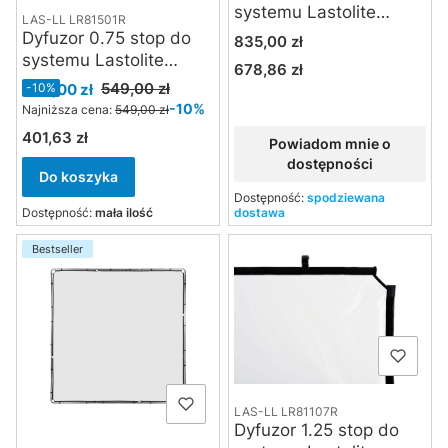
systemu Lastolite
LAS-LL LR81501R
Skylite Rapid 2 x 2 m
Dyfuzor 0.75 stop do
Cena
835,00 zł
systemu Lastolite
678,86 zł
Cena
Skylite Rapid 1.5 x 1.5 m
Cena promocyjna
549,00 zł
494,00 zł
-10%
-10%
Najniższa cena:
549,00 zł
401,63 zł
Cena
Powiadom mnie o
dostępności
Do koszyka
Dostępność:
spodziewana
Dostępność:
mała ilość
dostawa
Bestseller
LAS-LL LR81107R
Dyfuzor 1.25 stop do