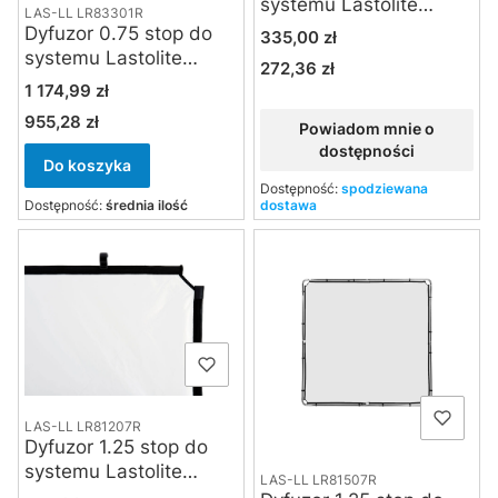
systemu Lastolite
LAS-LL LR83301R
Skylite Rapid 1.1 x 1.1 m
Dyfuzor 0.75 stop do
Cena
335,00 zł
systemu Lastolite
272,36 zł
Cena
Skylite Rapid 3 x 3 m
Cena
1 174,99 zł
955,28 zł
Cena
Powiadom mnie o
dostępności
Do koszyka
Dostępność:
spodziewana
Dostępność:
średnia ilość
dostawa
LAS-LL LR81207R
Dyfuzor 1.25 stop do
systemu Lastolite
LAS-LL LR81507R
Skylite Rapid 1.1 x 2 m