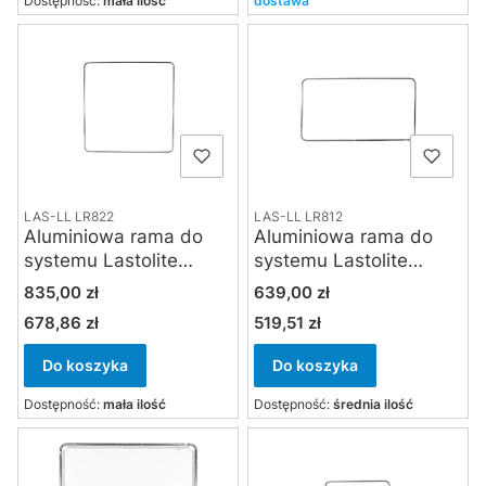
Dostępność:
mała ilość
dostawa
LAS-LL LR822
LAS-LL LR812
Aluminiowa rama do
Aluminiowa rama do
systemu Lastolite
systemu Lastolite
Skylite Rapid large 2 x
Skylite Rapid medium
Cena
Cena
835,00 zł
639,00 zł
2 m
1.1 x 2 m
678,86 zł
519,51 zł
Cena
Cena
Do koszyka
Do koszyka
Dostępność:
mała ilość
Dostępność:
średnia ilość