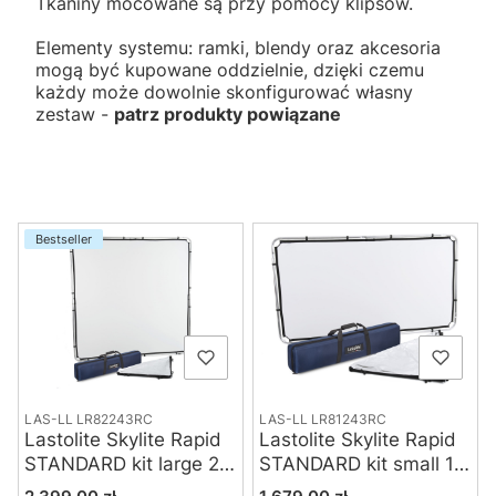
Tkaniny mocowane są przy pomocy klipsów.
Elementy systemu: ramki, blendy oraz akcesoria
mogą być kupowane oddzielnie, dzięki czemu
każdy może dowolnie skonfigurować własny
zestaw -
patrz produkty powiązane
Lista produktów
Bestseller
LAS-LL LR82243RC
LAS-LL LR81243RC
Lastolite Skylite Rapid
Lastolite Skylite Rapid
STANDARD kit large 2 x
STANDARD kit small 1.1
2 m
x 2 m
Cena
Cena