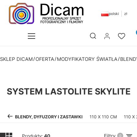
polski
zł
Pr
Otwórz wyszukiwarkę
SKLEP DICAM
OFERTA
MODYFIKATORY ŚWIATŁA
SYSTEM LASTOLITE SKYLITE
BLENDY, DYFUZORY I ZASTAWKI
110 X 110 CM
110 X
Filtry
Produkty:
40
0