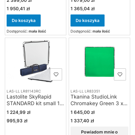
2 399,00 zł
1 679,00 zł
1 950,41 zł
1 365,04 zł
Cena
Cena
Do koszyka
Do koszyka
Dostępność:
mała ilość
Dostępność:
mała ilość
LAS-LL LR81143RC
LAS-LL LR83351
Lastolite SkyRapid
Tkanina StudioLink
STANDARD kit small 1.1
Chromakey Green 3 x 3
x 1.1m
m
Cena
Cena
1 224,99 zł
1 645,00 zł
995,93 zł
1 337,40 zł
Cena
Cena
Powiadom mnie o