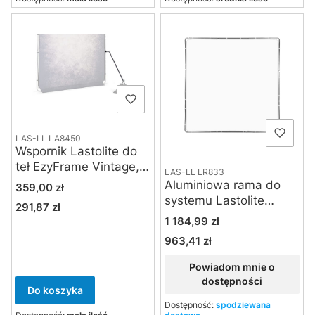
LAS-LL LA8450
Wspornik Lastolite do
teł EzyFrame Vintage,
LAS-LL LR833
Studiolink, Panoramic i
Aluminiowa rama do
Cena
359,00 zł
ekranów Skylite
systemu Lastolite
291,87 zł
Cena
Skylite Rapid extra
Cena
1 184,99 zł
large 3 x 3 m
963,41 zł
Cena
Powiadom mnie o
dostępności
Do koszyka
Dostępność:
spodziewana