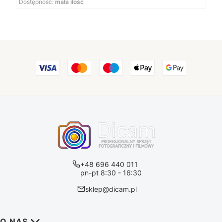
Dostępność:
mała ilość
+48 696 440 011
pn-pt 8:30 - 16:30
sklep@dicam.pl
Linki w stopce
O NAS