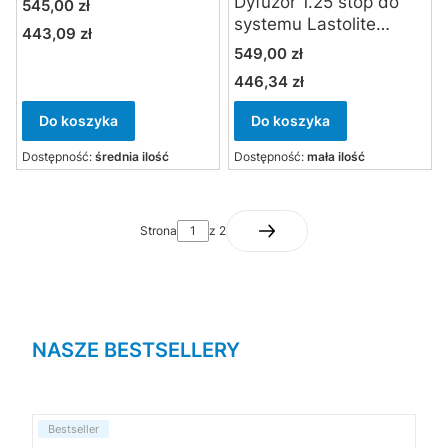
Dyfuzor 1.25 stop do
Cena
545,00 zł
systemu Lastolite
443,09 zł
Cena
Skylite Rapid 1.5 x 1.5 m
Cena
549,00 zł
446,34 zł
Cena
Do koszyka
Do koszyka
Dostępność:
średnia ilość
Dostępność:
mała ilość
Strona
z 2
NASZE BESTSELLERY
Bestseller