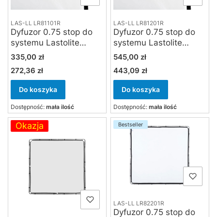
LAS-LL LR81101R
LAS-LL LR81201R
Dyfuzor 0.75 stop do
Dyfuzor 0.75 stop do
systemu Lastolite
systemu Lastolite
Skylite Rapid 1.1 x 1.1 m
Skylite Rapid 1.1 x 2 m
Cena
Cena
335,00 zł
545,00 zł
272,36 zł
443,09 zł
Cena
Cena
Do koszyka
Do koszyka
Dostępność:
mała ilość
Dostępność:
mała ilość
Okazja
Bestseller
LAS-LL LR82201R
Dyfuzor 0.75 stop do