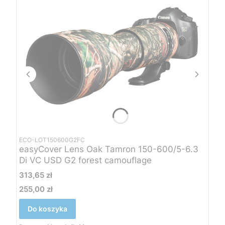
ECO-LOT150600G2FC
easyCover Lens Oak Tamron 150-600/5-6.3
Di VC USD G2 forest camouflage
Cena
313,65 zł
255,00 zł
Cena
Do koszyka