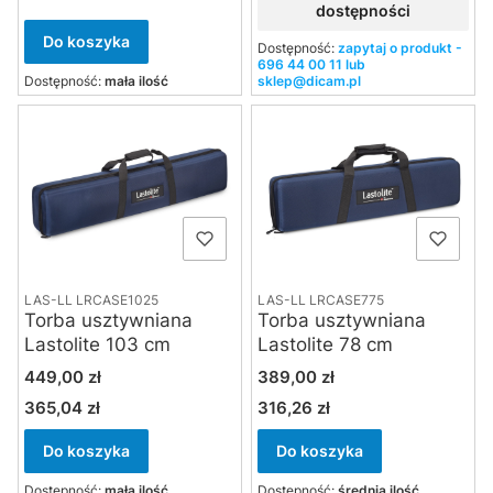
dostępności
Do koszyka
Dostępność:
zapytaj o produkt -
696 44 00 11 lub
Dostępność:
mała ilość
sklep@dicam.pl
LAS-LL LRCASE1025
LAS-LL LRCASE775
Torba usztywniana
Torba usztywniana
Lastolite 103 cm
Lastolite 78 cm
Cena
Cena
449,00 zł
389,00 zł
365,04 zł
316,26 zł
Cena
Cena
Do koszyka
Do koszyka
Dostępność:
mała ilość
Dostępność:
średnia ilość