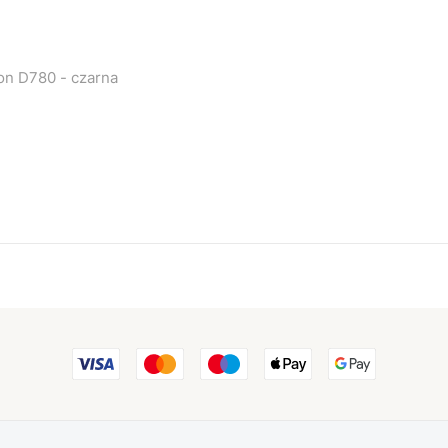
easyCover silikonowa osłona na body aparatu Nikon D780 - czarna