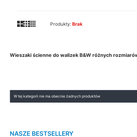
Produkty:
Brak
Wieszaki ścienne do walizek B&W różnych rozmiaró
Lista produktów
W tej kategorii nie ma obecnie żadnych produktów
NASZE BESTSELLERY