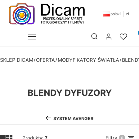
polski
zł
Pr
Otwórz wyszukiwarkę
SKLEP DICAM
OFERTA
MODYFIKATORY ŚWIATŁA
BLEND
BLENDY DYFUZORY
SYSTEM AVENGER
Filtry
Produkty:
7
0