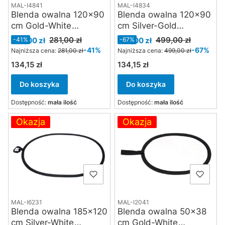
MAL-I4841
MAL-I4834
Blenda owalna 120x90
Blenda owalna 120x90
cm Gold-White
cm Silver-Gold
Manfrotto Avenger
Manfrotto Avenger
Cena promocyjna
Cena promocyjna
281,00 zł
499,00 zł
165,00 zł
-41%
165,00 zł
-67%
I4841
I4834
-41%
-67%
Najniższa cena:
281,00 zł
Najniższa cena:
499,00 zł
134,15 zł
134,15 zł
Cena
Cena
Do koszyka
Do koszyka
Dostępność:
mała ilość
Dostępność:
mała ilość
Okazja
Okazja
MAL-I6231
MAL-I2041
Blenda owalna 185x120
Blenda owalna 50x38
cm Silver-White
cm Gold-White