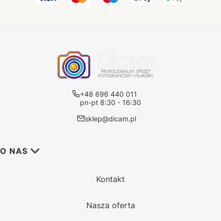
+48 696 440 011
pn-pt 8:30 - 16:30
sklep@dicam.pl
Linki w stopce
O NAS
Kontakt
Nasza oferta