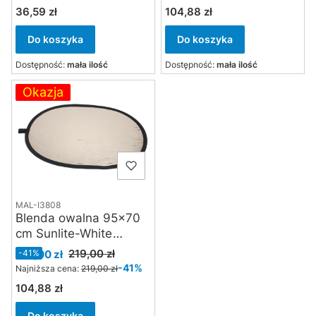
36,59 zł
104,88 zł
Cena
Cena
Do koszyka
Do koszyka
Dostępność:
mała ilość
Dostępność:
mała ilość
Okazja
MAL-I3808
Blenda owalna 95x70
cm Sunlite-White
Manfrotto Avenger
Cena promocyjna
219,00 zł
129,00 zł
-41%
I3808
-41%
Najniższa cena:
219,00 zł
104,88 zł
Cena
Do koszyka