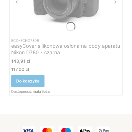
ECO-ECND780B
easyCover silikonowa osłona na body aparatu
Nikon D780 - czarna
Cena
143,91 zł
117,00 zł
Cena
Do koszyka
Dostępność:
mała ilość