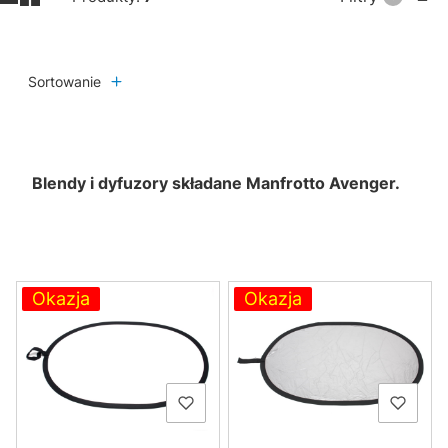
Sortowanie
Blendy i dyfuzory składane Manfrotto Avenger.
Lista produktów
Okazja
Okazja