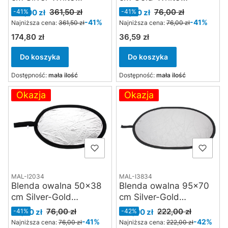
Manfrotto Avenger
Manfrotto Avenger
Cena promocyjna
Cena promocyjna
361,50 zł
76,00 zł
215,00 zł
-41%
45,00 zł
-41%
I6231
I2041
-41%
-41%
Najniższa cena:
361,50 zł
Najniższa cena:
76,00 zł
174,80 zł
36,59 zł
Cena
Cena
Do koszyka
Do koszyka
Dostępność:
mała ilość
Dostępność:
mała ilość
Okazja
Okazja
MAL-I2034
MAL-I3834
Blenda owalna 50x38
Blenda owalna 95x70
cm Silver-Gold
cm Silver-Gold
Manfrotto Avenger
Manfrotto Avenger
Cena promocyjna
Cena promocyjna
76,00 zł
222,00 zł
45,00 zł
-41%
129,00 zł
-42%
I2034
I3834
-41%
-42%
Najniższa cena:
76,00 zł
Najniższa cena:
222,00 zł