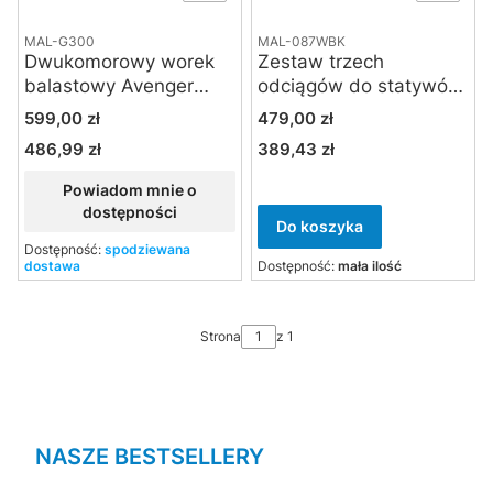
MAL-G300
MAL-087WBK
Dwukomorowy worek
Zestaw trzech
balastowy Avenger
odciągów do statywów
G300 (35 kg)
oświetleniowych
Cena
Cena
599,00 zł
479,00 zł
087WBK
486,99 zł
389,43 zł
Cena
Cena
Powiadom mnie o
dostępności
Do koszyka
Dostępność:
spodziewana
dostawa
Dostępność:
mała ilość
Strona
z 1
NASZE BESTSELLERY