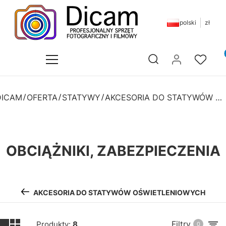
polski
zł
Pr
Otwórz wyszukiwarkę
DICAM
OFERTA
STATYWY
AKCESORIA DO STATYWÓW OŚWIETLENIOWYCH
OBCIĄŻNIKI, ZABEZPIECZENIA
AKCESORIA DO STATYWÓW OŚWIETLENIOWYCH
Filtry
Produkty:
8
0