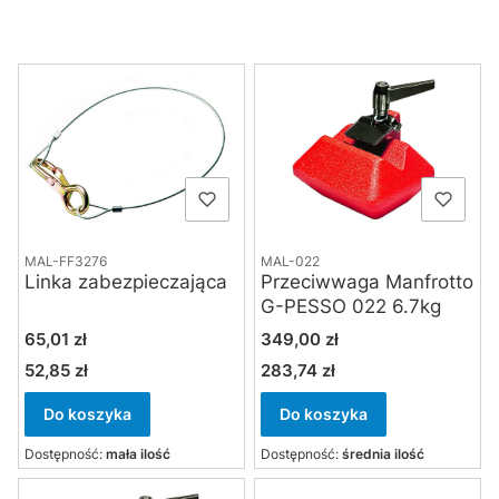
Lista produktów
MAL-FF3276
MAL-022
Linka zabezpieczająca
Przeciwwaga Manfrotto
G-PESSO 022 6.7kg
Cena
Cena
65,01 zł
349,00 zł
52,85 zł
283,74 zł
Cena
Cena
Do koszyka
Do koszyka
Dostępność:
mała ilość
Dostępność:
średnia ilość