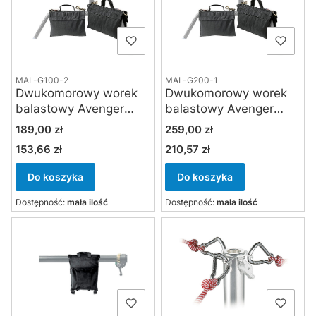
MAL-G100-2
MAL-G200-1
Dwukomorowy worek
Dwukomorowy worek
balastowy Avenger
balastowy Avenger
G100 (6 kg)
G200 (12 kg)
Cena
Cena
189,00 zł
259,00 zł
153,66 zł
210,57 zł
Cena
Cena
Do koszyka
Do koszyka
Dostępność:
mała ilość
Dostępność:
mała ilość