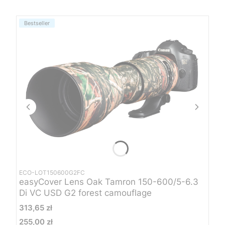
Bestseller
ECO-LOT150600G2FC
easyCover Lens Oak Tamron 150-600/5-6.3
Di VC USD G2 forest camouflage
Cena
313,65 zł
255,00 zł
Cena